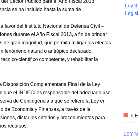
del Sector Público para el Año Fiscal 2013,
Ley 3
ncia se ha incluido hasta la suma de
Legis
avor del Instituto Nacional de Defensa Civil –
iones durante el Año Fiscal 2013, a fin de brindar
 de gran magnitud, que permita mitigar los efectos
un fenómeno natural o antrópico declarado,
écnico-científico competente, y rehabilitar la
nda Disposición Complementaria Final de la Ley
n que el INDECI es responsable del adecuado uso
serva de Contingencia a que se refiere la Ley en
io de Economía y Finanzas, a través de la
L
siones, dictar los criterios y procedimientos para
hos recursos;
LEY N°