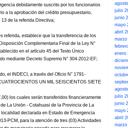
agost
gencia debidamente suscrito por los funcionarios
julio 
io a la aprobación del crédito presupuestario,
junio 
 13 de la referida Directiva;
mayo 
abril 
es referida, establece que la transferencia de los
marzo
 Disposición Complementaria Final de la Ley N°
febrer
ablecido en el artículo 45 del Texto Único
enero
ado mediante Decreto Supremo N° 304-2012-EF;
dicie
novie
do, el INDECI, a través del Oficio N° 1791-
octubr
septi
a de CUATROCIENTOS UN MIL SEISCIENTOS SIETE
agost
julio 
) los cuales serán transferidos financieramente
junio 
l de La Unión - Cotahuasi de la Provincia de La
mayo 
 localidad declarada en Estado de Emergencia
abril 
3-PCM, para la atención de tres (03) Actividades
marzo