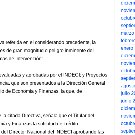
dicie
novie
octubr
septi
marzo
febrer
iva referida en el considerando precedente, la
enero
es de gran magnitud o peligro inminente del
dicie
mas de intervención:
novie
octubr
evaluadas y aprobadas por el INDECI; y Proyectos
septi
ncia, que son presentados a la Dirección General
agost
erio de Economía y Finanzas, la que, de
julio 
junio 
dicie
 la citada Directiva, señala que el Titular del
novie
octubr
ía y Finanzas la solicitud de crédito
septi
e del Director Nacional del INDECI aprobando las