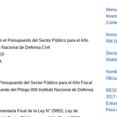
Manua
Inve
Comer
Norma
n el Presupuesto del Sector Público para el Año
RM 1
to Nacional de Defensa Civil
Decla
EF
Distr
A
Nombr
Ofici
resupuesto del Sector Público para el Año Fiscal
uesto del Pliego 006 Instituto Nacional de Defensa
RESO
2017
Extra
Perú 
entaria Final de la Ley N° 29952, Ley de