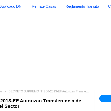
Duplicado DNI
Remate Casas
Reglamento Transito
C
vo
DECRETO SUPREMO N° 266-2013-EF Autorizan Transferencia de Partidas en el Presupuesto del Sector
13-EF Autorizan Transferencia de
el Sector