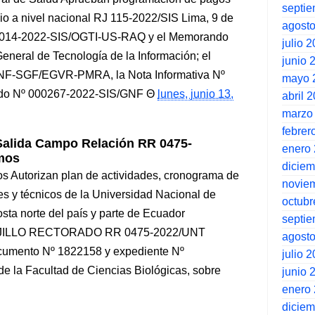
septi
o a nivel nacional RJ 115-2022/SIS Lima, 9 de
agost
Nº 014-2022-SIS/OGTI-US-RAQ y el Memorando
julio 
eneral de Tecnología de la Información; el
junio 
GNF-SGF/EGVR-PMRA, la Nota Informativa Nº
mayo 
do Nº 000267-2022-SIS/GNF
lunes, junio 13,
abril 
marzo
febrer
Salida Campo Relación RR 0475-
enero
mos
dicie
s Autorizan plan de actividades, cronograma de
novie
es y técnicos de la Universidad Nacional de
octubr
 costa norte del país y parte de Ecuador
septi
ILLO RECTORADO RR 0475-2022/UNT
agost
 documento Nº 1822158 y expediente Nº
julio 
e la Facultad de Ciencias Biológicas, sobre
junio 
enero
dicie