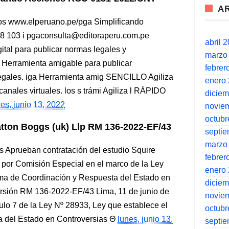
A
os www.elperuano.pe/pga Simplificando
48 103 i pgaconsulta@editoraperu.com.pe
abril 
ital para publicar normas legales y
marzo
 Herramienta amigable para publicar
febrer
Legales. iga Herramienta amig SENCILLO Agiliza
enero
 canales virtuales. los s trámi Agiliza l RÁPIDO
dicie
nes, junio 13, 2022
novie
octubr
atton Boggs (uk) Llp RM 136-2022-EF/43
septi
marzo
 Aprueban contratación del estudio Squire
febrer
por Comisión Especial en el marco de la Ley
enero
ema de Coordinación y Respuesta del Estado en
dicie
ersión RM 136-2022-EF/43 Lima, 11 de junio de
novie
 7 de la Ley Nº 28933, Ley que establece el
octubr
 del Estado en Controversias
lunes, junio 13,
septi