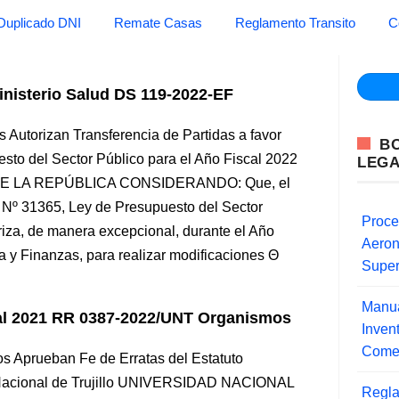
Duplicado DNI
Remate Casas
Reglamento Transito
C
inisterio Salud DS 119-2022-EF
 Autorizan Transferencia de Partidas a favor
B
esto del Sector Público para el Año Fiscal 2022
LEG
DE LA REPÚBLICA CONSIDERANDO: Que, el
y Nº 31365, Ley de Presupuesto del Sector
Proce
riza, de manera excepcional, durante el Año
Aero
a y Finanzas, para realizar modificaciones
Super
Manua
onal 2021 RR 0387-2022/UNT Organismos
Inve
Comer
s Aprueban Fe de Erratas del Estatuto
ad Nacional de Trujillo UNIVERSIDAD NACIONAL
Regla