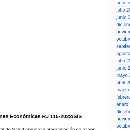
agost
julio 
junio 
dicie
novie
octubr
septi
agost
julio 
junio 
mayo 
abril 
marzo
febrer
enero
dicie
nes Económicas RJ 115-2022/SIS
novie
octubr
ral de Salud Aprueban programación de pagos