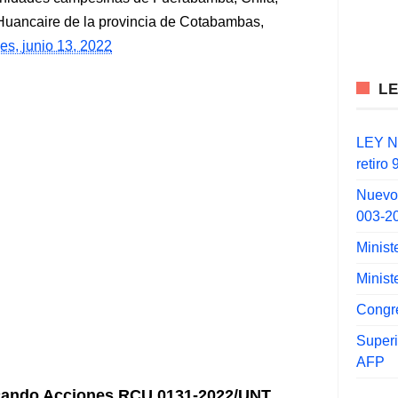
uancaire de la provincia de Cotabambas,
es, junio 13, 2022
L
LEY N°
retiro
Nuevo
003-2
Minist
Minist
Congr
Super
AFP
cando Acciones RCU 0131-2022/UNT