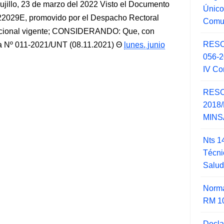
llo, 23 de marzo del 2022 Visto el Documento
Único
2029E, promovido por el Despacho Rectoral
Comu
titucional vigente; CONSIDERANDO: Que, con
RESO
a Nº 011-2021/UNT (08.11.2021)
lunes, junio
056-
IV Co
RESO
2018/
MINSA
Nts 1
Técni
Salu
Norma
RM 1
Decla