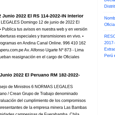
Distr
Junio 2022 El RS 114-2022-IN Interior
Nombr
S LEGALES Domingo 12 de junio de 2022 El
Ofici
blica tus avisos en nuestra web y en versión
oberturas especiales y transmisiones en vivo. •
RESO
2017
rogramas en Andina Canal Online. 996 410 162
Extra
peru.com.pe Av. Alfonso Ugarte Nº 873 - Lima
Perú 
ueban reasignación en el cargo de Oficiales
Junio 2022 El Peruano RM 182-2022-
Consejo de Ministros 6 NORMAS LEGALES
uano / Crean Grupo de Trabajo denominado
aluación del cumplimiento de los compromisos
representantes de la empresa minera Las Bambas
munidades campesinas de Fuerabamba, Chila,