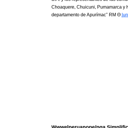
Choaquere, Chuicuni, Pumamarca y H
departamento de Apurímac" RM
lun
Wwwelperuanope/pga Simplifi