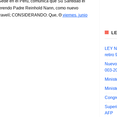
 Sede en el Perú, comunica que Su Santidad el
verendo Padre Reinhold Nann, como nuevo
Caravelí; CONSIDERANDO: Que,
viernes, junio
L
LEY N°
retiro
Nuevo
003-2
Minist
Minist
Congr
Super
AFP