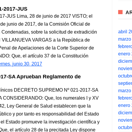
-2017-JUS
A
US Lima, 28 de junio de 2017 VISTO; el
e junio de 2017, de la Comisión Oficial de
abril 
 Condenadas, sobre la solicitud de extradición
marzo
ÁN VILLANUEVA VARGAS a la República de
febrer
 Penal de Apelaciones de la Corte Superior de
enero
O: Que, el artículo 37 de la Constitución
dicie
ernes, junio 30, 2017
novie
octubr
7-SA Aprueban Reglamento de
septi
Clínicos DECRETO SUPREMO Nº 021-2017-SA
marzo
febrer
CONSIDERANDO: Que, los numerales I y XV
enero
842, Ley General de Salud establecen que la
dicie
úblico y por tanto es responsabilidad del Estado
novie
e el Estado promueve la investigación científica y
octubr
ue, el artículo 28 de la precitada Ley dispone