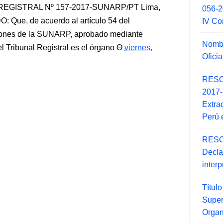
EGISTRAL Nº 157-2017-SUNARP/PT Lima,
056-
 Que, de acuerdo al artículo 54 del
IV Co
iones de la SUNARP, aprobado mediante
Nombr
Tribunal Registral es el órgano
viernes,
Ofici
RESO
2017
Extra
Perú 
RESO
Decla
inter
Títul
Super
Orga