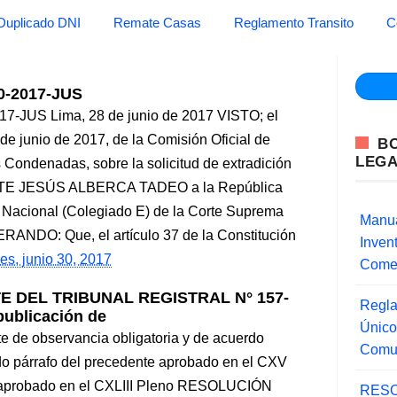
Duplicado DNI
Remate Casas
Reglamento Transito
C
-2017-JUS
US Lima, 28 de junio de 2017 VISTO; el
e junio de 2017, de la Comisión Oficial de
B
LEG
 Condenadas, sobre la solicitud de extradición
ENTE JESÚS ALBERCA TADEO a la República
l Nacional (Colegiado E) de la Corte Suprema
Manua
RANDO: Que, el artículo 37 de la Constitución
Inve
es, junio 30, 2017
Comer
 DEL TRIBUNAL REGISTRAL N° 157-
Regla
ublicación de
Único
e de observancia obligatoria y de acuerdo
Comu
ndo párrafo del precedente aprobado en el CXV
io aprobado en el CXLIII Pleno RESOLUCIÓN
RESO