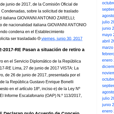
octubr
e junio de 2017, de la Comisión Oficial de
septi
 Condenadas, sobre la solicitud de traslado
agost
dad italiana GIOVANNI ANTONIO ZARELLI;
julio 
de nacionalidad italiana GIOVANNI ANTONIO
junio 
ndo condena en el Establecimiento
mayo 
licita ser trasladado
viernes, junio 30, 2017
abril 
marzo
17-RE Pasan a situación de retiro a
febrer
enero
ro en el Servicio Diplomático de la República
dicie
E Lima, 27 de junio de 2017 VISTA: La
novie
iro, de 26 de junio de 2017, presentada por el
octubr
 de la República Gustavo Enrique Bonelli
septi
to en el artículo 18º, inciso e) de la Ley Nº
agost
; El Informe Escalafonario (OAP) N.º 113/2017,
julio 
junio 
enero
 Declaran nulo Acuerdo de Concejo