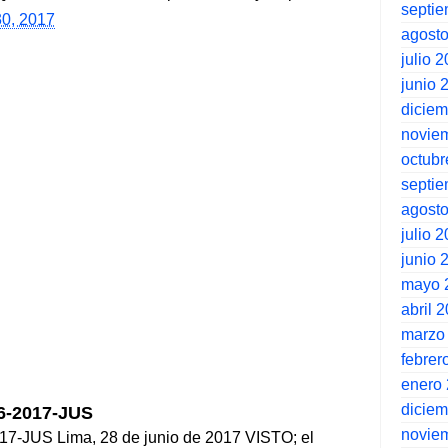
septi
30, 2017
agost
julio 
junio 
dicie
novie
octubr
septi
agost
julio 
junio 
mayo 
abril 
marzo
febrer
enero
dicie
-2017-JUS
novie
US Lima, 28 de junio de 2017 VISTO; el