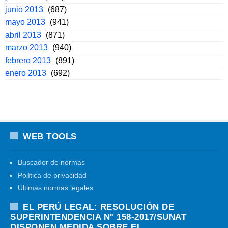
junio 2013
(687)
mayo 2013
(941)
abril 2013
(871)
marzo 2013
(940)
febrero 2013
(891)
enero 2013
(692)
WEB TOOLS
Buscador de normas
Política de privacidad
Ultimas normas legales
EL PERÚ LEGAL: RESOLUCIÓN DE
SUPERINTENDENCIA N° 158-2017/SUNAT
DISPONEN MEDIDA SOBRE EL