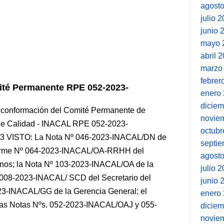
agost
julio 
junio 
mayo 
abril 
marzo
febrer
té Permanente RPE 052-2023-
enero
dicie
n conformación del Comité Permanente de
novie
l de Calidad - INACAL RPE 052-2023-
octubr
23 VISTO: La Nota Nº 046-2023-INACAL/DN de
septi
Informe Nº 064-2023-INACAL/OA-RRHH del
agost
os; la Nota Nº 103-2023-INACAL/OA de la
julio 
º 008-2023-INACAL/ SCD del Secretario del
junio 
023-INACAL/GG de la Gerencia General; el
enero
as Notas Nºs. 052-2023-INACAL/OAJ y 055-
dicie
novie