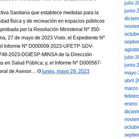
julio 
junio 
tiva Sanitaria que establece medidas para la
dicie
idad física y de recreación en espacios públicos
novie
probada por la Resolución Ministerial Nº 350-
octubr
 27 de mayo de 2023 Visto, el Expediente Nº
septi
el Informe Nº D000009-2023-UFETP-SDV-
agost
1748-2023-DGIESP-MINSA de la Dirección
julio 
as en Salud Pública; y, el Informe Nº D000567-
junio 
eral de Asesor…
lunes, mayo 29, 2023
mayo 
abril 
marzo
febrer
enero
dicie
novie
octubr
septi