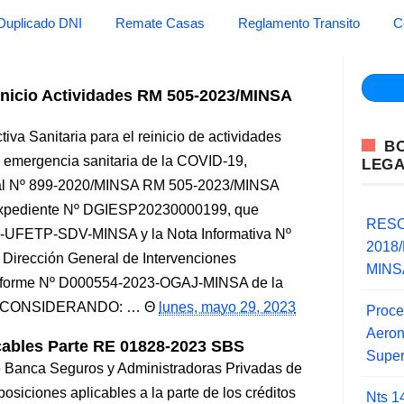
Duplicado DNI
Remate Casas
Reglamento Transito
C
einicio Actividades RM 505-2023/MINSA
iva Sanitaria para el reinicio de actividades
B
la emergencia sanitaria de la COVID-19,
LEG
rial Nº 899-2020/MINSA RM 505-2023/MINSA
 Expediente Nº DGIESP20230000199, que
RESO
3-UFETP-SDV-MINSA y la Nota Informativa Nº
2018/
irección General de Intervenciones
MINSA
l Informe Nº D000554-2023-OGAJ-MINSA de la
ica; CONSIDERANDO: …
lunes, mayo 29, 2023
Proce
Aero
cables Parte RE 01828-2023 SBS
Super
e Banca Seguros y Administradoras Privadas de
siciones aplicables a la parte de los créditos
Nts 1