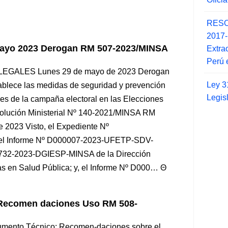
RESO
2017
Mayo 2023 Derogan RM 507-2023/MINSA
Extra
Perú 
 LEGALES Lunes 29 de mayo de 2023 Derogan
Ley 3
tablece las medidas de seguridad y prevención
Legis
des de la campaña electoral en las Elecciones
olución Ministerial Nº 140-2021/MINSA RM
2023 Visto, el Expediente Nº
el Informe Nº D000007-2023-UFETP-SDV-
1732-2023-DGIESP-MINSA de la Dirección
as en Salud Pública; y, el Informe Nº D000…
Recomen daciones Uso RM 508-
umento Técnico: Recomen-daciones sobre el