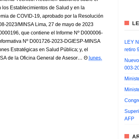
 los Establecimientos de Salud y en la
emia de COVID-19, aprobado por la Resolución
L
508-2023/MINSA Lima, 27 de mayo de 2023
0000196, que contiene el Informe Nº D000006-
nformativa Nº D001726-2023-DGIESP-MINSA
LEY N°
retiro
ones Estratégicas en Salud Pública; y, el
A de la Oficina General de Asesor…
lunes,
Nuevo
003-2
Minist
Minist
Congr
Super
AFP
A