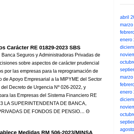
abril 
marzo
febrer
enero
dicie
tos Carácter RE 01829-2023 SBS
novie
e Banca Seguros y Administradoras Privadas de
octubr
isiones sobre aspectos de carácter prudencial
septi
os por las empresas para la reprogramación de
marzo
do de Apoyo Empresarial a la MIPYME del Sector
febrer
del Decreto de Urgencia Nº 026-2022, y
enero
 para las Empresas del Sistema Financiero RE
dicie
 2023 LA SUPERINTENDENTA DE BANCA,
novie
PRIVADAS DE FONDOS DE PENSIO…
octubr
septi
agost
stablece Medidas RM 506-2023/MINSA