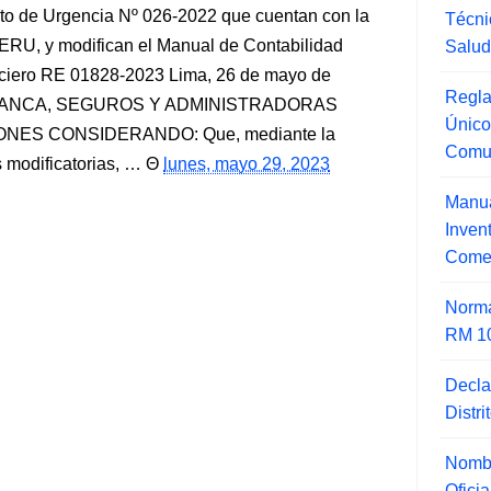
to de Urgencia Nº 026-2022 que cuentan con la
Técni
RU, y modifican el Manual de Contabilidad
Salu
nciero RE 01828-2023 Lima, 26 de mayo de
Regla
BANCA, SEGUROS Y ADMINISTRADORAS
Único
NES CONSIDERANDO: Que, mediante la
Comu
modificatorias, …
lunes, mayo 29, 2023
Manua
Inve
Comer
Norma
RM 1
Decla
Distr
Nombr
Ofici