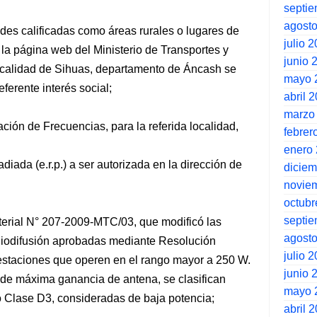
septi
agost
ades calificadas como áreas rurales o lugares de
julio 
 la página web del Ministerio de Transportes y
junio 
ocalidad de Sihuas, departamento de Áncash se
mayo 
ferente interés social;
abril 
marzo
ción de Frecuencias, para la referida localidad,
febrer
enero
iada (e.r.p.) a ser autorizada en la dirección de
dicie
novie
octubr
septi
terial N° 207-2009-MTC/03, que modificó las
agost
iodifusión aprobadas mediante Resolución
julio 
estaciones que operen en el rango mayor a 250 W.
junio 
ón de máxima ganancia de antena, se clasifican
mayo 
 Clase D3, consideradas de baja potencia;
abril 