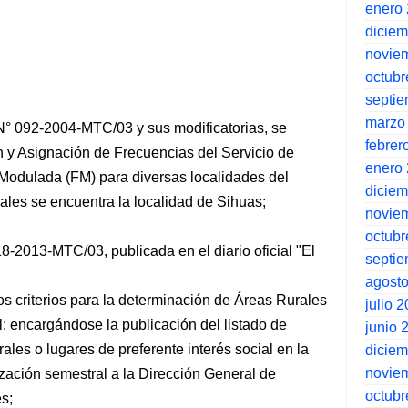
enero
dicie
novie
octubr
septi
marzo
N° 092-2004-MTC/03 y sus modificatorias, se
febrer
 y Asignación de Frecuencias del Servicio de
enero
Modulada (FM) para diversas localidades del
dicie
ales se encuentra la localidad de Sihuas;
novie
octubr
8-2013-MTC/03, publicada en el diario oficial "El
septi
agost
s criterios para la determinación de Áreas Rurales
julio 
l; encargándose la publicación del listado de
junio 
ales o lugares de preferente interés social en la
dicie
novie
ización semestral a la Dirección General de
octubr
s;