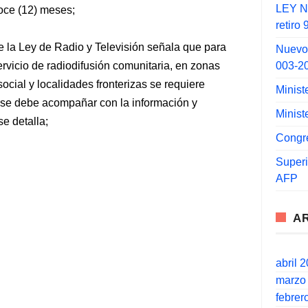
LEY N°
oce (12) meses;
retiro
e la Ley de Radio y Televisión señala que para
Nuevo
003-2
ervicio de radiodifusión comunitaria, en zonas
social y localidades fronterizas se requiere
Minist
e se debe acompañar con la información y
Minist
e detalla;
Congr
Super
AFP
A
abril 
marzo
febrer