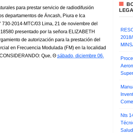
B
urales para prestar servicio de radiodifusión
LEG
los departamentos de Áncash, Piura e Ica
30-2014-MTC/03 Lima, 21 de noviembre del
RESO
018580 presentado por la señora ELIZABETH
2018/
iento de autorización para la prestación del
MINSA
ercial en Frecuencia Modulada (FM) en la localidad
h; CONSIDERANDO: Que,
sábado, diciembre 06,
Proce
Aero
Super
Manua
Inve
Comer
Nts 1
Técni
Salu