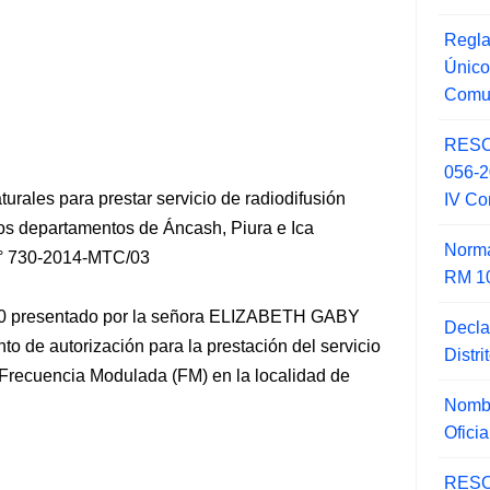
Regla
Único
Comu
RESO
056-
urales para prestar servicio de radiodifusión
IV Co
los departamentos de Áncash, Piura e Ica
Norma
 730-2014-MTC/03
RM 1
80 presentado por la señora ELIZABETH GABY
Decla
de autorización para la prestación del servicio
Distr
 Frecuencia Modulada (FM) en la localidad de
Nombr
Ofici
RESO