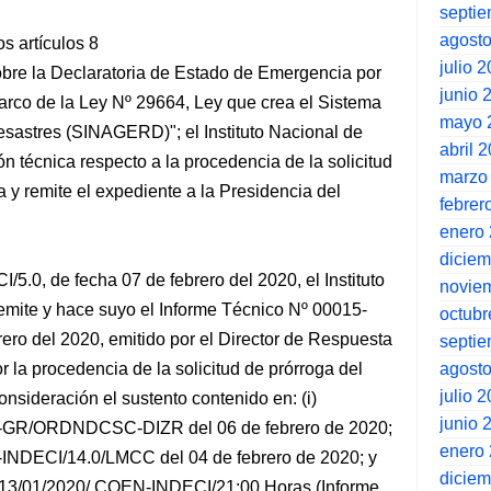
septi
agost
s artículos 8
julio 
bre la Declaratoria de Estado de Emergencia por
junio 
marco de la Ley Nº 29664, Ley que crea el Sistema
mayo 
sastres (SINAGERD)"; el Instituto Nacional de
abril 
n técnica respecto a la procedencia de la solicitud
marzo
y remite el expediente a la Presidencia del
febrer
enero
dicie
5.0, de fecha 07 de febrero del 2020, el Instituto
novie
emite y hace suyo el Informe Técnico Nº 00015-
octubr
ero del 2020, emitido por el Director de Respuesta
septi
agost
r la procedencia de la solicitud de prórroga del
julio 
sideración el sustento contenido en: (i)
junio 
H-GR/ORDNDCSC-DIZR del 06 de febrero de 2020;
enero
0-INDECI/14.0/LMCC del 04 de febrero de 2020; y
dicie
25-13/01/2020/ COEN-INDECI/21:00 Horas (Informe