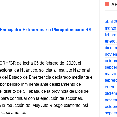
A
abril 
marzo
mbajador Extraordinario Plenipotenciario RS
febrer
enero
dicie
novie
octubr
GRH/GR de fecha 06 de febrero del 2020, el
septi
ional de Huánuco, solicita al Instituto Nacional
marzo
ga del Estado de Emergencia declarado mediante el
febrer
r peligro inminente ante deslizamiento de
enero
l distrito de Sillapata, de la provincia de Dos de
dicie
ara continuar con la ejecución de acciones,
novie
 la reducción del Muy Alto Riesgo existente, así
octubr
 caso amerite;
septi