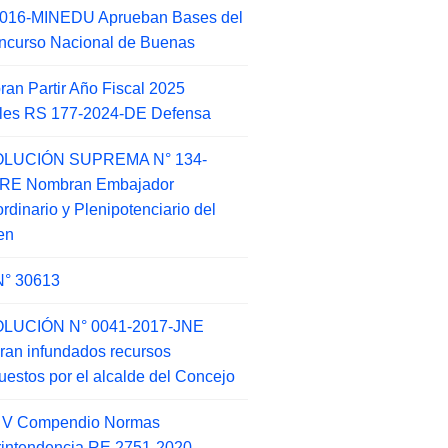
2016-MINEDU Aprueban Bases del
ncurso Nacional de Buenas
an Partir Año Fiscal 2025
ales RS 177-2024-DE Defensa
LUCIÓN SUPREMA N° 134-
-RE Nombran Embajador
ordinario y Plenipotenciario del
en
N° 30613
LUCIÓN N° 0041-2017-JNE
ran infundados recursos
puestos por el alcalde del Concejo
o V Compendio Normas
intendencia RE 2751-2020