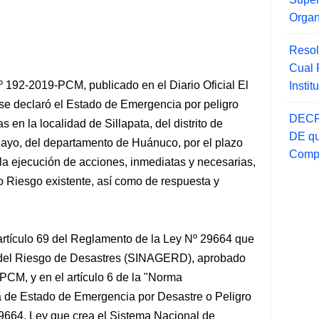
Orga
Resol
Cual
192-2019-PCM, publicado en el Diario Oficial El
Insti
se declaró
el Estado de Emergencia por peligro
DECR
en la localidad de Sillapata, del distrito de
DE qu
 Mayo, del departamento de Huánuco, por el plazo
Compr
 la ejecución de acciones, inmediatas y necesarias,
o Riesgo existente, así como de respuesta y
 artículo 69 del Reglamento de la Ley Nº 29664 que
n del Riesgo de Desastres (SINAGERD), aprobado
CM, y en el artículo 6 de la "Norma
a de Estado de Emergencia por Desastre o Peligro
29664, Ley que crea el Sistema Nacional de