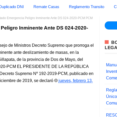
Duplicado DNI
Remate Casas
Reglamento Transito
C
stado Emergencia Peligro Inminente Ante DS 024-2020-PCM PCM
Peligro Inminente Ante DS 024-2020-
B
sejo de Ministros Decreto Supremo que prorroga el
LEG
inente ante deslizamiento de masas, en la
 Sillapata, de la provincia de Dos de Mayo, del
Manua
-2020-PCM EL PRESIDENTE DE LA REPÚBLICA
Inve
ecreto Supremo Nº 192-2019-PCM, publicado en
Comer
diciembre de 2019, se declaró
jueves, febrero 13,
Regla
Único
Comu
RESO