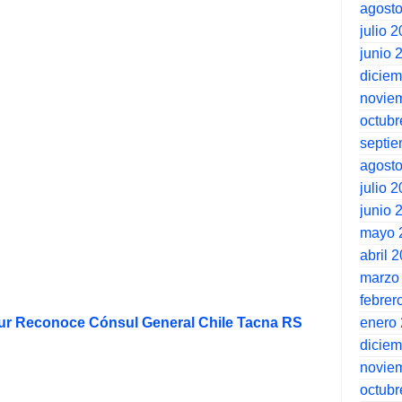
agost
julio 
junio 
dicie
novie
octubr
septi
agost
julio 
junio 
mayo 
abril 
marzo
febrer
enero
ur Reconoce Cónsul General Chile Tacna RS
dicie
novie
octubr