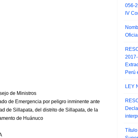
056-
IV Co
Nombr
Ofici
RESO
2017
Extra
Perú 
LEY 
sejo de Ministros
RESO
ado de Emergencia por peligro inminente ante
Decla
 de Sillapata, del distrito de Sillapata, de la
inter
rtamento de Huánuco
Títul
A
Super