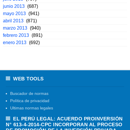
junio 2013
(687)
mayo 2013
(941)
abril 2013
(871)
marzo 2013
(940)
febrero 2013
(891)
enero 2013
(692)
WEB TOOLS
Buscador de normas
Política de privacidad
Ultimas normas legales
EL PERÚ LEGAL: ACUERDO PROINVERSIÓN
N° 613-4-2014-CPC INCORPORAN AL PROCESO