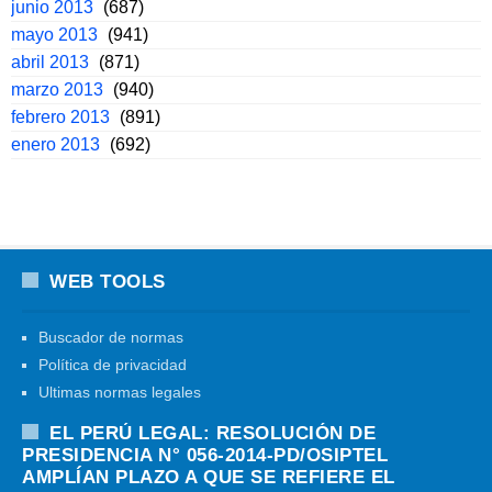
junio 2013
(687)
mayo 2013
(941)
abril 2013
(871)
marzo 2013
(940)
febrero 2013
(891)
enero 2013
(692)
WEB TOOLS
Buscador de normas
Política de privacidad
Ultimas normas legales
EL PERÚ LEGAL: RESOLUCIÓN DE
PRESIDENCIA N° 056-2014-PD/OSIPTEL
AMPLÍAN PLAZO A QUE SE REFIERE EL