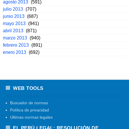
agosto 2013
(591)
julio 2013
(707)
junio 2013
(687)
mayo 2013
(941)
abril 2013
(871)
marzo 2013
(940)
febrero 2013
(891)
enero 2013
(692)
WEB TOOLS
Buscador de normas
Política de privacidad
Ultimas normas legales
EL PERÚ LEGAL: RESOLUCIÓN DE