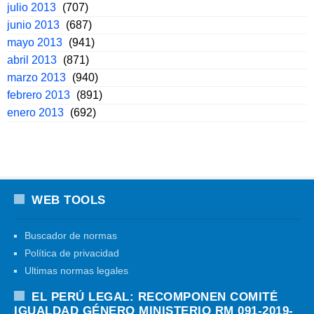
julio 2013
(707)
junio 2013
(687)
mayo 2013
(941)
abril 2013
(871)
marzo 2013
(940)
febrero 2013
(891)
enero 2013
(692)
WEB TOOLS
Buscador de normas
Política de privacidad
Ultimas normas legales
EL PERÚ LEGAL: RECOMPONEN COMITÉ
IGUALDAD GÉNERO MINISTERIO RM 091-2019-