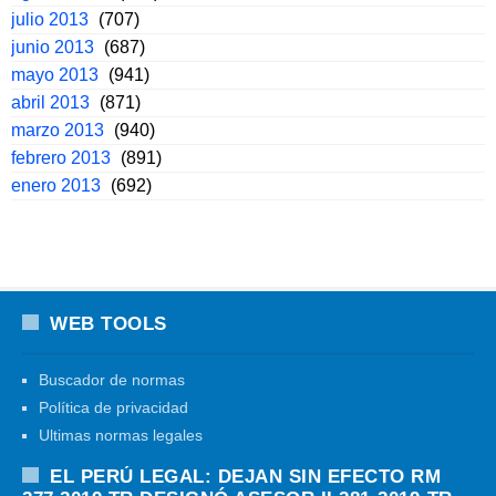
julio 2013
(707)
junio 2013
(687)
mayo 2013
(941)
abril 2013
(871)
marzo 2013
(940)
febrero 2013
(891)
enero 2013
(692)
WEB TOOLS
Buscador de normas
Política de privacidad
Ultimas normas legales
EL PERÚ LEGAL: DEJAN SIN EFECTO RM