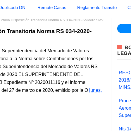
Duplicado DNI
Remate Casas
Reglamento Transito
C
Octava Disposición Transitoria Norma RS 034-2020-SMV/02 SMV
ón Transitoria Norma RS 034-2020-
B
 Superintendencia del Mercado de Valores
LEG
toria a la Norma sobre Contribuciones por los
la Superintendencia del Mercado de Valores RS
RESO
zo de 2020 EL SUPERINTENDENTE DEL
2018/
pediente Nº 2020011116 y el Informe
MINSA
del 27 de marzo de 2020, emitido por la
lunes,
Proce
Aero
Super
Nts 1