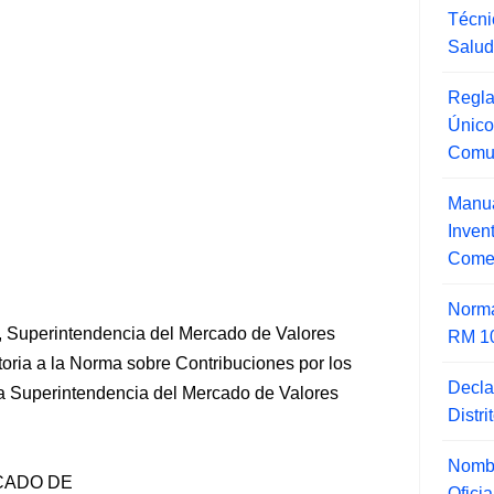
Técni
Salu
Regla
Único
Comu
Manua
Inve
Comer
Norma
 Superintendencia del Mercado de Valores
RM 1
toria a la Norma sobre Contribuciones por los
Decla
la Superintendencia del Mercado de Valores
Distr
Nombr
CADO DE
Ofici