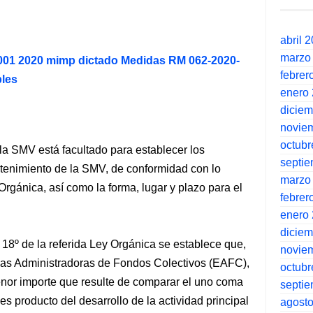
abril 
marzo
 001 2020 mimp dictado Medidas RM 062-2020-
febrer
bles
enero
dicie
novie
octubr
 la SMV está facultado para establecer los
septi
stenimiento de la SMV, de conformidad con lo
marzo
 Orgánica, así como la forma, lugar y plazo para el
febrer
enero
dicie
o 18º de la referida Ley Orgánica se establece que,
novie
esas Administradoras de Fondos Colectivos (EAFC),
octubr
menor importe que resulte de comparar el uno coma
septi
es producto del desarrollo de la actividad principal
agost