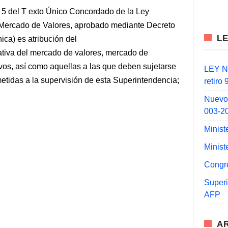
lo 5 del T exto Único Concordado de la Ley
 Mercado de Valores, aprobado mediante Decreto
L
ca) es atribución del
ativa del mercado de valores, mercado de
vos, así como aquellas a las que deben sujetarse
LEY N°
metidas a la supervisión de esta Superintendencia;
retiro
Nuevo
003-2
Minist
Minist
Congr
Super
AFP
A