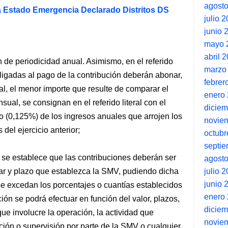
agost
 Estado Emergencia Declarado Distritos DS
julio 
junio 
mayo 
abril 
 de periodicidad anual. Asimismo, en el referido
marzo
ligadas al pago de la contribución deberán abonar,
febrer
l, el menor importe que resulte de comparar el
enero
al, se consignan en el referido literal con el
dicie
to (0,125%) de los ingresos anuales que arrojen los
novie
del ejercicio anterior;
octubr
septi
so se establece que las contribuciones deberán ser
agost
julio 
gar y plazo que establezca la SMV, pudiendo dicha
junio 
se excedan los porcentajes o cuantías establecidos
enero
ión se podrá efectuar en función del valor, plazos,
dicie
ue involucre la operación, la actividad que
novie
ación o supervisión por parte de la SMV o cualquier