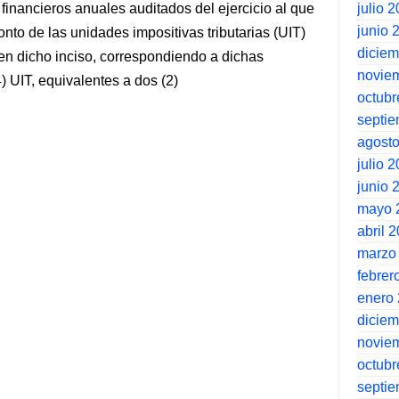
julio 
 financieros anuales auditados del ejercicio al que
junio 
nto de las unidades impositivas tributarias (UIT)
dicie
n dicho inciso, correspondiendo a dichas
novie
) UIT, equivalentes a dos (2)
octubr
septi
agost
julio 
junio 
mayo 
abril 
marzo
febrer
enero
dicie
novie
octubr
septi