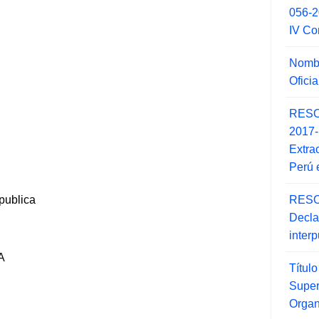
056-
IV Co
Nombr
Ofici
RESO
2017
Extra
Perú 
RESO
publica
Decla
inter
A
Títul
Super
Orga