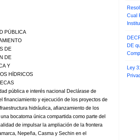
Resol
Cual
Insti
D PÚBLICA
DECR
IAMIENTO
DE qu
S DE
Compr
ÓN DE
CA Y
Ley 3
OS HÍDRICOS
Priva
NECAS
ad pública e interés nacional Declárase de
el financiamiento y ejecución de los proyectos de
nfraestructura hidráulica, afianzamiento de los
de una bocatoma única compartida como parte del
alidad de impulsar la ampliación de la frontera
cramarca, Nepeña, Casma y Sechin en el