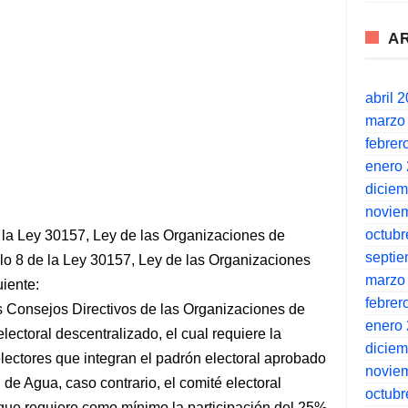
A
abril 
marzo
febrer
enero
dicie
novie
octubr
e la Ley 30157, Ley de las Organizaciones de
septi
ulo 8 de la Ley 30157, Ley de las Organizaciones
marzo
uiente:
febrer
os Consejos Directivos de las Organizaciones de
enero
lectoral descentralizado, el cual requiere la
dicie
lectores que integran el padrón electoral aprobado
novie
 de Agua, caso contrario, el comité electoral
octubr
que requiere como mínimo la participación del 25%