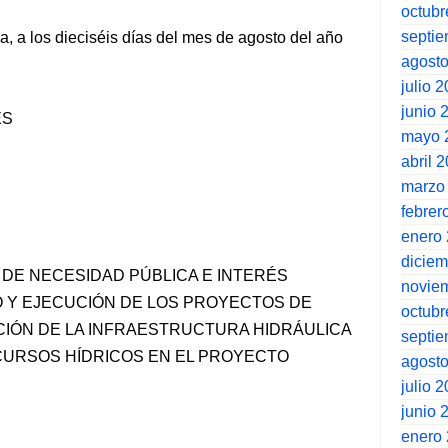
octubr
septi
, a los dieciséis días del mes de agosto del año
agost
julio 
junio 
ES
mayo 
abril 
marzo
febrer
enero
dicie
RA DE NECESIDAD PÚBLICA E INTERÉS
novie
O Y EJECUCIÓN DE LOS PROYECTOS DE
octubr
ACIÓN DE LA INFRAESTRUCTURA HIDRÁULICA
septi
CURSOS HÍDRICOS EN EL PROYECTO
agost
julio 
junio 
enero