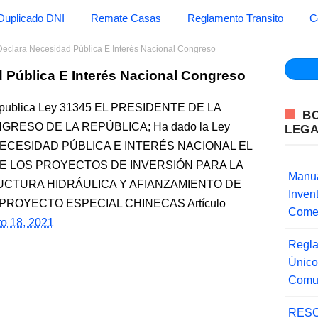
Duplicado DNI
Remate Casas
Reglamento Transito
C
eclara Necesidad Pública E Interés Nacional Congreso
 Pública E Interés Nacional Congreso
 Republica Ley 31345 EL PRESIDENTE DE LA
B
RESO DE LA REPÚBLICA; Ha dado la Ley
LEG
 NECESIDAD PÚBLICA E INTERÉS NACIONAL EL
E LOS PROYECTOS DE INVERSIÓN PARA LA
Manua
UCTURA HIDRÁULICA Y AFIANZAMIENTO DE
Inve
PROYECTO ESPECIAL CHINECAS Artículo
Comer
to 18, 2021
Regla
Único
Comu
RESO