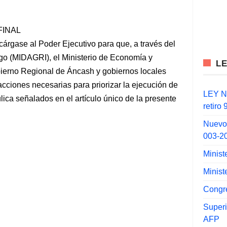
FINAL
rgase al Poder Ejecutivo para que, a través del
ego (MIDAGRI), el Ministerio de Economía y
L
bierno Regional de Áncash y gobiernos locales
cciones necesarias para priorizar la ejecución de
LEY N°
ulica señalados en el artículo único de la presente
retiro
Nuevo
003-2
Minist
Minist
Congr
Super
AFP