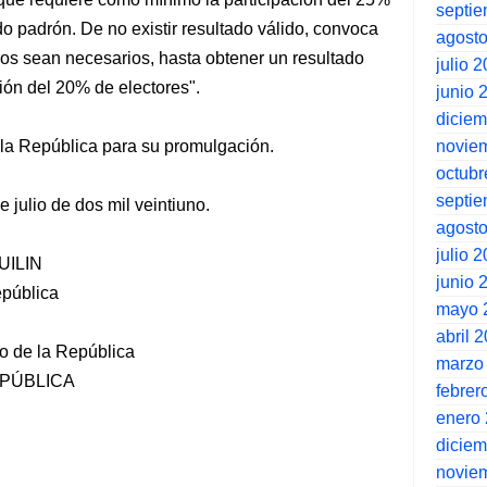
septi
ido padrón. De no existir resultado válido, convoca
agost
tros sean necesarios, hasta obtener un resultado
julio 
ción del 20% de electores".
junio 
dicie
novie
la República para su promulgación.
octubr
septi
e julio de dos mil veintiuno.
agost
julio 
ILIN
junio 
epública
mayo 
abril 
o de la República
marzo
EPÚBLICA
febrer
enero
dicie
novie