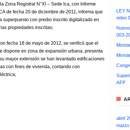
a la Zona Registral N°XI – Sede Ica, con Informe
LEY N°
A de fecha 20 de diciembre de 2011, informa que
retiro
a superpuesto con predio inscrito digitalizado en
 las propiedades inscritas;
Nuevo
003-2
con fecha 18 de mayo de 2012, se verificó que el
Minist
 se dispone en zona de expansión urbana, presenta
Minist
 su mayor extensión se han levantado edificaciones
Congr
das con fines de vivienda, contando con
léctrica;
Super
AFP
A
abril 
marzo