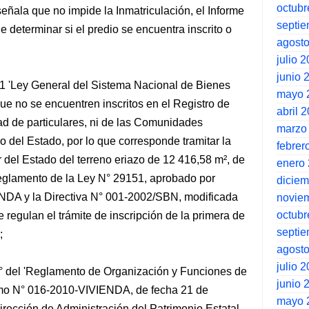
octubr
la que no impide la Inmatriculación, el Informe
septi
 determinar si el predio se encuentra inscrito o
agost
julio 
junio 
151 'Ley General del Sistema Nacional de Bienes
mayo 
que no se encuentren inscritos en el Registro de
abril 
ad de particulares, ni de las Comunidades
marzo
 del Estado, por lo que corresponde tramitar la
febrer
r del Estado del terreno eriazo de 12 416,58 m², de
enero
Reglamento de la Ley N° 29151, aprobado por
dicie
DA y la Directiva N° 001-2002/SBN, modificada
novie
octubr
 regulan el trámite de inscripción de la primera de
septi
;
agost
julio 
 44° del 'Reglamento de Organización y Funciones de
junio 
mo N° 016-2010-VIVIENDA, de fecha 21 de
mayo 
irección de Administración del Patrimonio Estatal,