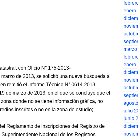
febrer
enero
dicie
novie
octubr
septi
marzo
febrer
enero
atastral, con Oficio N° 175-2013-
dicie
marzo de 2013, se solicitó una nueva búsqueda a
novie
ien remitió el Informe Técnico N° 0614-2013-
octubr
 de marzo de 2013, en el que se concluye que el
septi
 zona donde no se tiene información gráfica, no
agost
redios inscritos o no en la zona de estudio;
julio 
junio 
dicie
° del Reglamento de Inscripciones del Registro de
novie
 Superintendente Nacional de los Registros