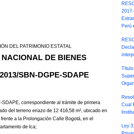
RESO
2017
Extra
Perú 
RESO
ÓN DEL PATRIMONIO ESTATAL
Decla
inter
 NACIONAL DE BIENES
Títul
-2013/SBN-DGPE-SDAPE
Super
Orga
Resol
-SDAPE, correspondiente al trámite de primera
Cual
tado del terreno eriazo de 12 416,58 m², ubicado en
Insti
frente a la Prolongación Calle Bogotá, en el
Ley 3
partamento de Ica;
Priva