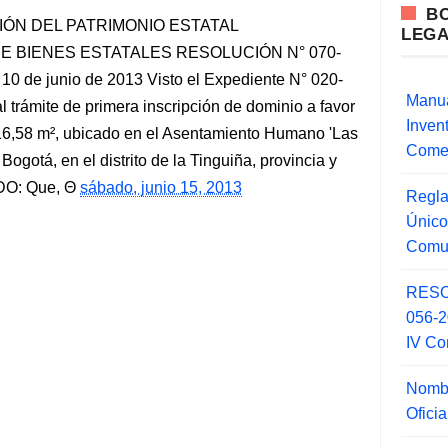
B
ÓN DEL PATRIMONIO ESTATAL
LEG
 BIENES ESTATALES RESOLUCIÓN N° 070-
 de junio de 2013 Visto el Expediente N° 020-
Manua
rámite de primera inscripción de dominio a favor
Inve
416,58 m², ubicado en el Asentamiento Humano 'Las
Comer
 Bogotá, en el distrito de la Tinguiña, provincia y
DO: Que,
sábado, junio 15, 2013
Regla
Único
Comu
RESO
056-
IV Co
Nombr
Ofici