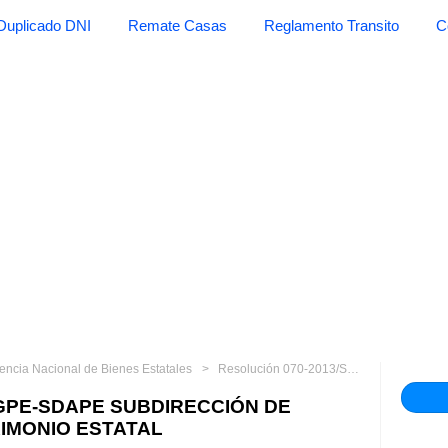
Duplicado DNI
Remate Casas
Reglamento Transito
C
encia Nacional de Bienes Estatales
Resolución 070-2013/SBN-DGPE-SDAPE SUBDIRECCIÓN DE ADMINISTRACIÓN DEL PATRIMONIO ESTATAL
-DGPE-SDAPE SUBDIRECCIÓN DE
IMONIO ESTATAL