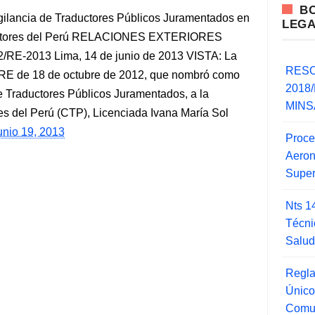
B
gilancia de Traductores Públicos Juramentados en
LEG
ductores del Perú RELACIONES EXTERIORES
E-2013 Lima, 14 de junio de 2013 VISTA: La
RESO
/RE de 18 de octubre de 2012, que nombró como
2018/
de Traductores Públicos Juramentados, a la
MINSA
s del Perú (CTP), Licenciada Ivana María Sol
unio 19, 2013
Proce
Aero
Super
Nts 1
Técni
Salu
Regla
Único
Comu