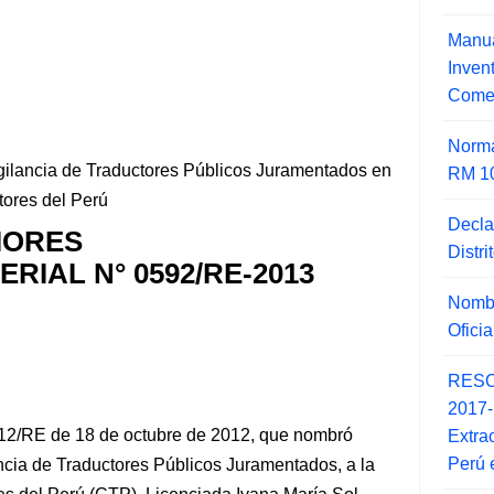
Manua
Inve
Comer
Norma
gilancia de Traductores Públicos Juramentados en
RM 1
tores del Perú
Decla
IORES
Distr
RIAL N° 0592/RE-2013
Nombr
Ofici
RESO
2017
012/RE de 18 de octubre de 2012, que nombró
Extra
Perú 
ncia de Traductores Públicos Juramentados, a la