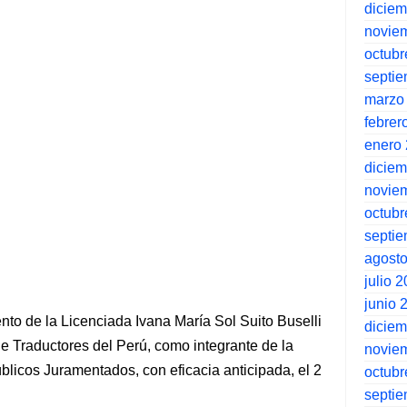
dicie
novie
octubr
septi
marzo
febrer
enero
dicie
novie
octubr
septi
agost
julio 
junio 
ento de la Licenciada Ivana María Sol Suito Buselli
dicie
de Traductores del Perú, como integrante de la
novie
blicos Juramentados, con eficacia anticipada, el 2
octubr
septi