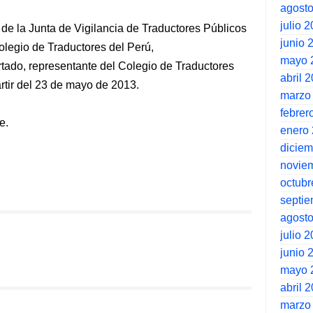
agost
julio 
 de la Junta de Vigilancia de Traductores Públicos
junio 
legio de Traductores del Perú,
mayo 
rtado, representante del Colegio de Traductores
abril 
artir del 23 de mayo de 2013.
marzo
febrer
e.
enero
dicie
novie
octubr
septi
agost
julio 
junio 
mayo 
abril 
marzo