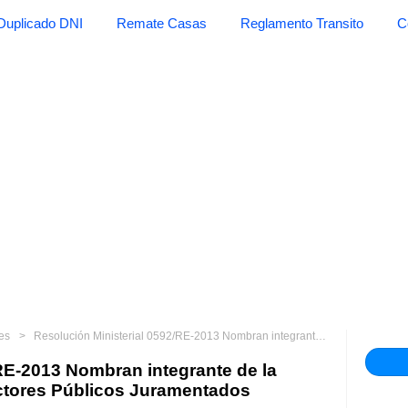
Duplicado DNI
Remate Casas
Reglamento Transito
C
res
Resolución Ministerial 0592/RE-2013 Nombran integrante de la Junta de Vigilancia de Traductores Públicos Juramentados
RE-2013 Nombran integrante de la
uctores Públicos Juramentados