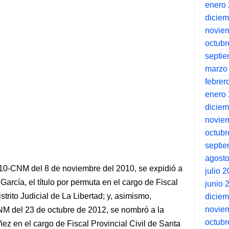
enero
dicie
novie
octubr
septi
marzo
febrer
enero
dicie
novie
octubr
septi
agost
0-CNM del 8 de noviembre del 2010, se expidió a
julio 
arcía, el título por permuta en el cargo de Fiscal
junio 
istrito Judicial de La Libertad; y, asimismo,
dicie
novie
 del 23 de octubre de 2012, se nombró a la
octubr
z en el cargo de Fiscal Provincial Civil de Santa