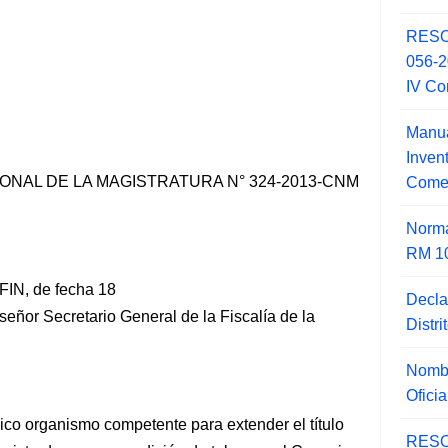
RESO
056-
IV Co
Manua
Inve
NAL DE LA MAGISTRATURA N° 324-2013-CNM
Comer
Norma
RM 1
IN, de fecha 18
Decla
señor Secretario General de la Fiscalía de la
Distr
Nombr
Ofici
ico organismo competente para extender el título
RESO