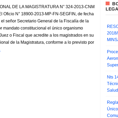
B
NAL DE LA MAGISTRATURA N° 324-2013-CNM
LEG
 El Oficio N° 18900-2013-MP-FN-SEGFIN, de fecha
el señor Secretario General de la Fiscalía de la
RESO
mandato constitucional el único organismo
2018/
 Juez o Fiscal que acredite a los magistrados en su
MINSA
onal de la Magistratura, conforme a lo previsto por
3
Proce
Aero
Super
Nts 1
Técni
Salu
Regla
Único
Comu