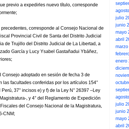
septi
 que previo a expedirles nuevo título, corresponde
agost
iormente;
julio 
junio 
s precedentes, corresponde al Consejo Nacional de
mayo 
iscal Provincial Civil de Santa del Distrito Judicial
abril 
a de Trujillo del Distrito Judicial de La Libertad, a
marzo
ruzado García y Lucy Ysabel Gastañadui Ybáñez,
febrer
riores;
enero
dicie
l Consejo adoptado en sesión de fecha 3 de
novie
octubr
 las facultades conferidas por los artículos 154°
septi
l Perú, 37° incisos e) y f) de la Ley N° 26397 –Ley
agost
Magistratura-, y 4° del Reglamento de Expedición
julio 
Fiscales del Consejo Nacional de la Magistratura,
junio 
06-CNM;
mayo 
abril 