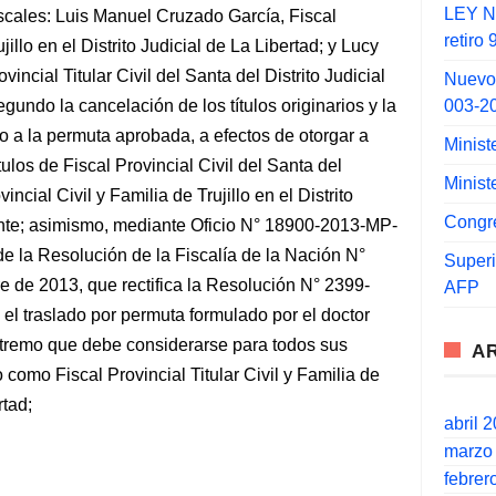
LEY N°
scales: Luis Manuel Cruzado García, Fiscal
retiro
ujillo en el Distrito Judicial de La Libertad; y Lucy
ncial Titular Civil del Santa del Distrito Judicial
Nuevo
003-2
egundo la cancelación de los títulos originarios y la
to a la permuta aprobada, a efectos de otorgar a
Minist
tulos de Fiscal Provincial Civil del Santa del
Minist
incial Civil y Familia de Trujillo en el Distrito
Congr
ente; asimismo, mediante Oficio N° 18900-2013-MP-
e la Resolución de la Fiscalía de la Nación N°
Super
de 2013, que rectifica la Resolución N° 2399-
AFP
l traslado por permuta formulado por el doctor
xtremo que debe considerarse para todos sus
A
como Fiscal Provincial Titular Civil y Familia de
rtad;
abril 
marzo
febrer