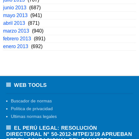
junio 2013
(687)
mayo 2013
(941)
abril 2013
(871)
marzo 2013
(940)
febrero 2013
(891)
enero 2013
(692)
WEB TOOLS
Buscador de normas
Política de privacidad
Ultimas normas legales
EL PERÚ LEGAL: RESOLUCIÓN
DIRECTORAL N° 50-2012-MTPE/3/19 APRUEBAN