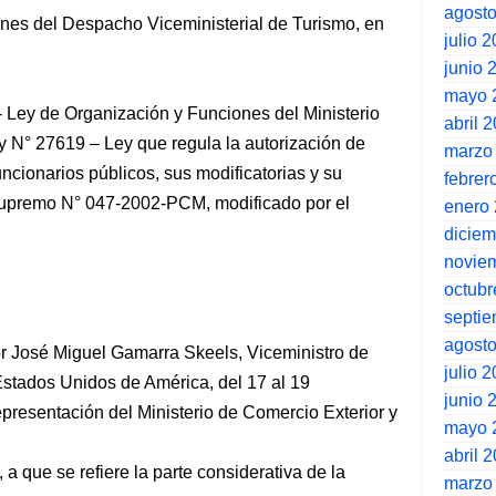
agost
ones del Despacho Viceministerial de Turismo, en
julio 
junio 
mayo 
 Ley de Organización y Funciones del Ministerio
abril 
y N° 27619 – Ley que regula la autorización de
marzo
funcionarios públicos, sus modificatorias y su
febrer
upremo N° 047-2002-PCM, modificado por el
enero
dicie
novie
octubr
septi
agost
eñor José Miguel Gamarra Skeels, Viceministro de
julio 
Estados Unidos de América, del 17 al 19
junio 
presentación del Ministerio de Comercio Exterior y
mayo 
abril 
a que se refiere la parte considerativa de la
marzo