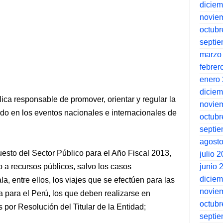
dicie
novie
octubr
septi
marzo
febrer
enero
dicie
ca responsable de promover, orientar y regular la
novie
tado en los eventos nacionales e internacionales de
octubr
septi
agost
esto del Sector Público para el Año Fiscal 2013,
julio 
junio 
go a recursos públicos, salvo los casos
dicie
, entre ellos, los viajes que se efectúen para las
novie
 para el Perú, los que deben realizarse en
octubr
 por Resolución del Titular de la Entidad;
septi