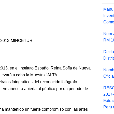
Manua
Inve
Comer
Norma
RM 1
-2013-MINCETUR
Decla
Distr
2013, en el Instituto Español Reina Sofía de Nueva
Nombr
llevará a cabo la Muestra "ALTA
Ofici
ratos fotográficos del reconocido fotógrafo
RESO
permanecerá abierta al público por un período de
2017
Extra
Perú 
a ha mantenido un fuerte compromiso
con las artes