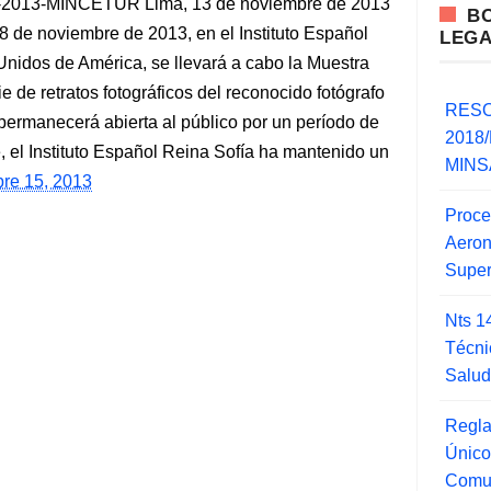
013-MINCETUR Lima, 13 de noviembre de 2013
B
de noviembre de 2013, en el Instituto Español
LEG
nidos de América, se llevará a cabo la Muestra
de retratos fotográficos del reconocido fotógrafo
RESO
permanecerá abierta al público por un período de
2018/
el Instituto Español Reina Sofía ha mantenido un
MINSA
bre 15, 2013
Proce
Aero
Super
Nts 1
Técni
Salu
Regla
Único
Comu