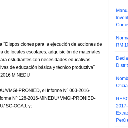
Manua
Inve
Comer
Norma
"Disposiciones para la ejecución de acciones de
RM 1
ra de locales escolares, adquisición de materiales
Decla
para estudiantes con necesidades educativas
Distr
tivas de educación básica y técnico productiva"
-2016 MINEDU
Nombr
Ofici
EDU/VMGI-PRONIED, el Informe Nº 003-2016-
forme
Nº 128-2016-MINEDU/ VMGI-PRONIED-
RESO
2017
DU/ SG-OGAJ, y;
Extra
Perú 