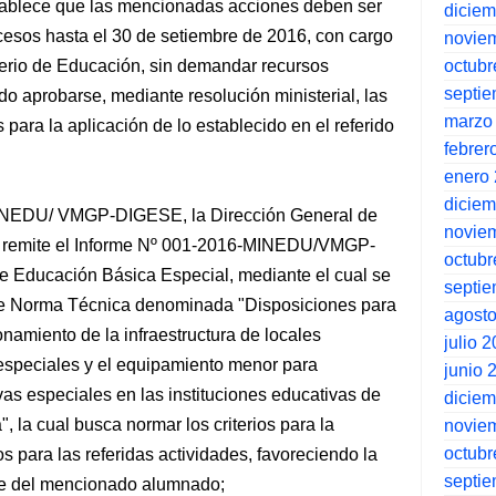
establece que las mencionadas acciones deben ser
dicie
cesos hasta el 30 de setiembre de 2016, con cargo
novie
octubr
sterio de Educación, sin demandar recursos
septi
do aprobarse, mediante resolución ministerial, las
marzo
para la aplicación de lo establecido en el referido
febrer
enero
dicie
MINEDU/ VMGP-DIGESE, la Dirección General de
novie
s, remite el Informe Nº 001-2016-MINEDU/VMGP-
octubr
 Educación Básica Especial, mediante el cual se
septi
de Norma Técnica denominada "Disposiciones para
agost
namiento de la infraestructura de locales
julio 
 especiales y el equipamiento menor para
junio 
as especiales en las instituciones educativas de
dicie
, la cual busca normar los criterios para la
novie
octubr
 para las referidas actividades, favoreciendo la
septi
aje del mencionado alumnado;