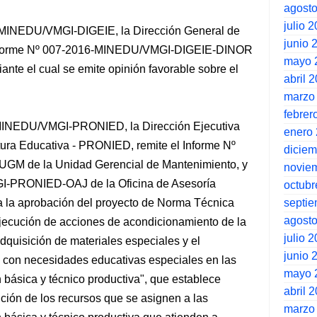
agost
julio 
6-MINEDU/VMGI-DIGEIE, la Dirección General de
junio 
el Informe Nº 007-2016-MINEDU/VMGI-DIGEIE-DINOR
mayo 
ante el cual se emite opinión favorable sobre el
abril 
marzo
febrer
-MINEDU/VMGI-PRONIED, la Dirección Ejecutiva
enero
tura Educativa - PRONIED, remite el Informe Nº
dicie
 de la Unidad Gerencial de Mantenimiento, y
novie
I-PRONIED-OAJ de la Oficina de Asesoría
octubr
septi
ita la aprobación del proyecto de Norma Técnica
agost
jecución de acciones de acondicionamiento de la
julio 
adquisición de materiales especiales y el
junio 
 con necesidades educativas especiales en las
mayo 
 básica y técnico productiva", que establece
abril 
ución de los recursos que se asignen a las
marzo