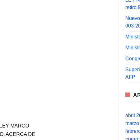
retiro
Nuevo
003-2
Minist
Minist
Congr
Super
AFP
A
abril 
marzo
, LEY MARCO
febrer
O, ACERCA DE
enero