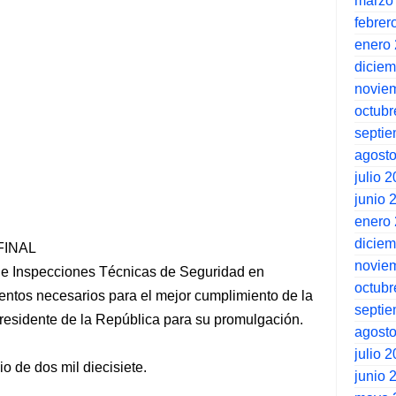
marzo
febrer
enero
dicie
novie
octubr
septi
agost
julio 
junio 
enero
dicie
FINAL
novie
 Inspecciones Técnicas de Seguridad en
octubr
entos necesarios para el mejor cumplimiento de la
septi
residente de la República para su promulgación.
agost
julio 
io de dos mil diecisiete.
junio 