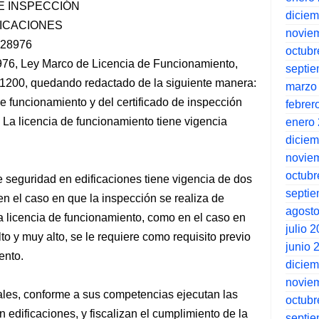
DE INSPECCIÓN
dicie
FICACIONES
novie
y 28976
octubr
28976, Ley Marco de Licencia de Funcionamiento,
septi
o 1200, quedando redactado
de la siguiente manera:
marzo
 de funcionamiento y del certificado de inspección
febrer
 La licencia de funcionamiento tiene vigencia
enero
dicie
novie
octubr
de seguridad en edificaciones tiene vigencia de dos
septi
 en el caso en que la inspección se realiza de
agost
a licencia de funcionamiento, como en el caso en
julio 
lto y muy alto, se le requiere como requisito previo
junio 
ento.
dicie
novie
cales, conforme a sus competencias ejecutan las
octubr
 edificaciones, y fiscalizan el cumplimiento de la
septi