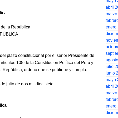
mayo 
abril 
lica
marzo
febrer
enero
 de la República
dicie
EPÚBLICA
novie
octubr
septi
el plazo constitucional por el señor Presidente de
agost
rtículos 108 de la Constitución Política del Perú y
julio 
a República, ordeno que se publique y cumpla.
junio 
mayo 
de julio de dos mil diecisiete.
abril 
marzo
febrer
lica
enero
dicie