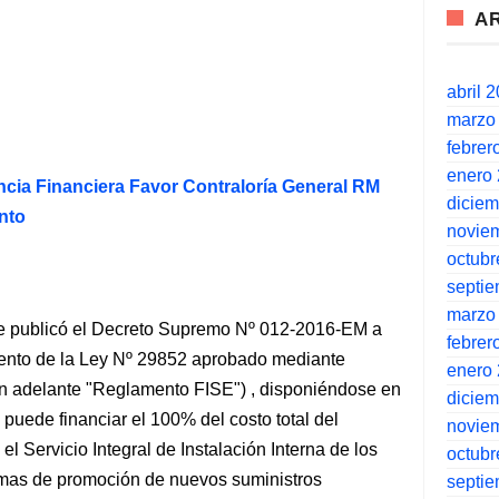
A
abril 
marzo
febrer
enero
ncia Financiera Favor Contraloría General RM
dicie
nto
novie
octubr
septi
marzo
se publicó el Decreto Supremo Nº 012-2016-EM a
febrer
mento de la Ley Nº 29852 aprobado mediante
enero
 adelante "Reglamento FISE") , disponiéndose en
dicie
 puede financiar el 100% del costo total del
novie
l Servicio Integral de Instalación Interna de los
octubr
amas de promoción de nuevos suministros
septi