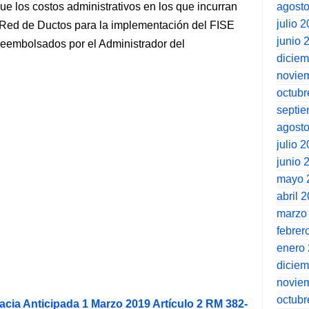
agost
e los costos administrativos en los que incurran
julio 
r Red de Ductos para la implementación del FISE
junio 
reembolsados por el Administrador del
dicie
novie
octubr
septi
agost
julio 
junio 
mayo 
abril 
marzo
febrer
enero
dicie
novie
octubr
acia Anticipada 1 Marzo 2019 Artículo 2 RM 382-