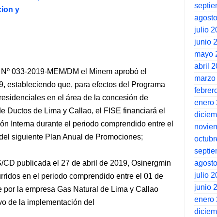
septi
ion y
agost
julio 
junio 
mayo 
abril 
al Nº 033-2019-MEM/DM el Minem aprobó el
marzo
 estableciendo que, para efectos del Programa
febrer
esidenciales en el área de la concesión de
enero
e Ductos de Lima y Callao, el FISE financiará el
dicie
ción Interna durante el periodo comprendido entre el
novie
 del siguiente Plan Anual de Promociones;
octubr
septi
agost
CD publicada el 27 de abril de 2019, Osinergmin
julio 
urridos en el periodo comprendido entre el 01 de
junio 
de por la empresa Gas Natural de Lima y Callao
enero
vo de la implementación del
dicie