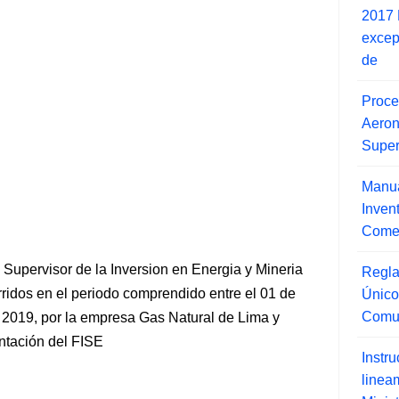
2017 
excep
de
Proce
Aero
Super
Manua
Inve
Comer
upervisor de la Inversion en Energia y Mineria
Regla
ridos en el periodo comprendido entre el 01 de
Único
Comu
 2019, por la empresa Gas Natural de Lima y
ntación del FISE
Instr
line