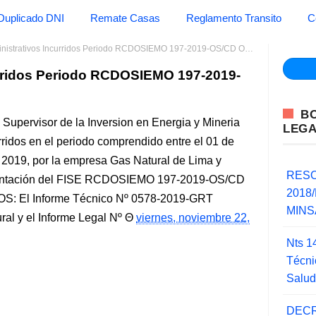
Duplicado DNI
Remate Casas
Reglamento Transito
C
istrativos Incurridos Periodo RCDOSIEMO 197-2019-OS/CD OSINERGMIN
urridos Periodo RCDOSIEMO 197-2019-
B
upervisor de la Inversion en Energia y Mineria
LEG
ridos en el periodo comprendido entre el 01 de
 2019, por la empresa Gas Natural de Lima y
RESO
ementación del FISE RCDOSIEMO 197-2019-OS/CD
2018/
OS: El Informe Técnico Nº 0578-2019-GRT
MINSA
ral y el Informe Legal Nº
viernes, noviembre 22,
Nts 1
Técni
Salu
DECR