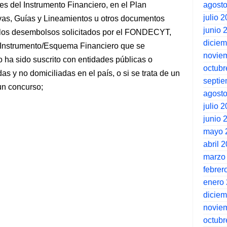
agost
es del Instrumento Financiero, en el Plan
julio 
ivas, Guías y Lineamientos u otros documentos
junio 
a los desembolsos solicitados por el FONDECYT,
dicie
un Instrumento/Esquema Financiero que se
novie
 ha sido suscrito con entidades públicas o
octubr
as y no domiciliadas en el país, o si se trata de un
septi
un concurso;
agost
julio 
junio 
mayo 
abril 
marzo
febrer
enero
dicie
novie
octubr