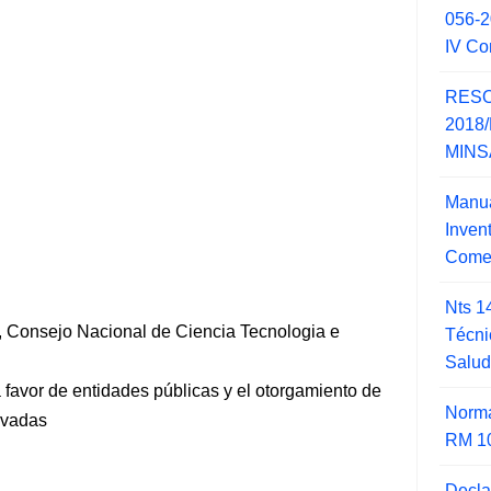
056-
IV Co
RESO
2018/
MINSA
Manua
Inve
Comer
Nts 1
 Consejo Nacional de Ciencia Tecnologia e
Técni
Salu
 favor de entidades públicas y el otorgamiento de
Norma
ivadas
RM 1
Decla