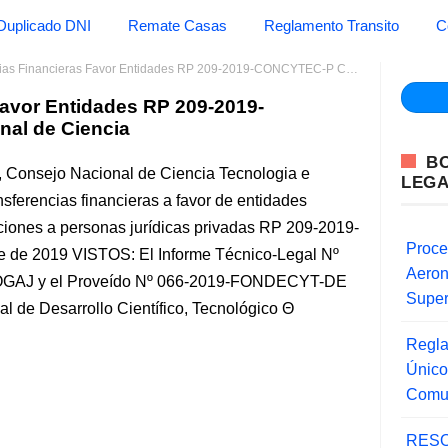
Duplicado DNI
Remate Casas
Reglamento Transito
C
 Financieras Favor Entidades RP 209-2019-CONCYTEC-P Consejo Nacional de Ciencia
Favor Entidades RP 209-2019-
al de Ciencia
B
 Consejo Nacional de Ciencia Tecnologia e
LEG
sferencias financieras a favor de entidades
ciones a personas jurídicas privadas RP 209-2019-
Proce
de 2019 VISTOS: El Informe Técnico-Legal Nº
Aero
J y el Proveído Nº 066-2019-FONDECYT-DE
Super
l de Desarrollo Científico, Tecnológico
Regla
Único
Comu
RESO