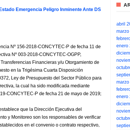
A
Estado Emergencia Peligro Inminente Ante DS
abril 
marzo
febrer
enero
dencia Nº 156-2018-CONCYTEC-P de fecha 11 de
dicie
Directiva Nº 003-2018-CONCYTEC-OGPP,
novie
 Transferencias Financieras y/u Otorgamiento de
octubr
esto en la Trigésima Cuarta Disposición
septi
0372, Ley de Presupuesto del Sector Público para
marzo
rectiva, la cual ha sido modificada mediante
febrer
2019-CONCYTEC-P de fecha 21 de mayo de 2019;
enero
dicie
establece que la Dirección Ejecutiva del
novie
 y Monitoreo son los responsables de verificar
octubr
stablecidos en el convenio o contrato respectivo,
septi