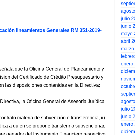
septi
agost
julio 
junio 
cación lineamientos Generales RM 351-2019-
mayo 
abril 
marzo
febrer
enero
 señala que la Oficina General de Planeamiento y
dicie
sión del Certificado de Crédito Presupuestario y
novie
on las disposiciones contenidas en la Directiva;
octubr
septi
agost
Directiva, la Oficina General de Asesoría Jurídica
julio 
junio 
 contrato materia de subvención o transferencia, ii)
enero
ídica a quien se propone transferir o subvencionar,
dicie
re ganador del Instrumento Financiero respectivo,