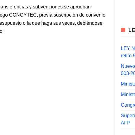
transferencias y subvenciones se aprueban
 Pliego CONCYTEC, previa suscripción de convenio
presupuesto o la que haga sus veces, debiéndose
L
o;
LEY N°
retiro
Nuevo
003-2
Minist
Minist
Congr
Super
AFP