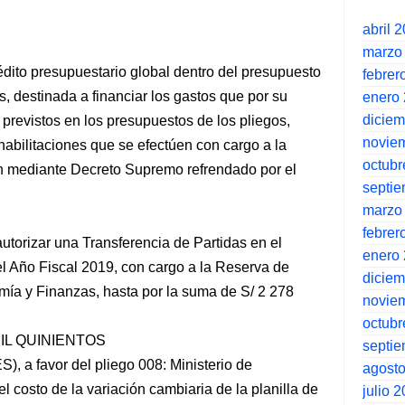
abril 
marzo
édito presupuestario global dentro del presupuesto
febrer
, destinada a financiar los gastos que por su
enero
dicie
previstos en los presupuestos de los pliegos,
novie
habilitaciones que se efectúen con cargo a la
octubr
n mediante Decreto Supremo refrendado por el
septi
marzo
febrer
utorizar una Transferencia de Partidas en el
enero
el Año Fiscal 2019, con cargo a la Reserva de
dicie
mía y Finanzas, hasta por la suma de S/ 2 278
novie
octubr
IL QUINIENTOS
septi
 favor del pliego 008: Ministerio de
agost
el costo de la variación cambiaria de la planilla de
julio 