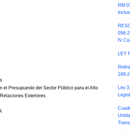
RM 03
Inclu
RESO
056-
IV Co
LEY 
Retir
169-2
s
Ley 3
n el Presupuesto del Sector Público para el Año
Legis
e Relaciones Exteriores
Cuadr
A
Unid
Trans