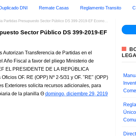
Duplicado DNI
Remate Casas
Reglamento Transito
C
 Partidas Presupuesto Sector Público DS 399-2019-EF Economia y Finanzas
upuesto Sector Público DS 399-2019-EF
B
 Autorizan Transferencia de Partidas en el
LEG
 Año Fiscal a favor del pliego Ministerio de
19-EF EL PRESIDENTE DE LA REPÚBLICA
Manua
ficios OF. RE (OPP) Nº 2-5/31 y OF. "RE" (OPP)
Inve
s Exteriores solicita recursos adicionales, para
Comer
iaria de la planilla
domingo, diciembre 29, 2019
Regla
Único
Comu
Direc