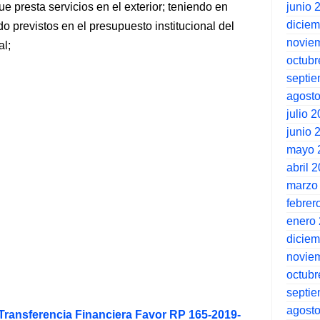
junio 
e presta servicios en el exterior; teniendo en
dicie
o previstos en el presupuesto institucional del
novie
al;
octubr
septi
agost
julio 
junio 
mayo 
abril 
marzo
febrer
enero
dicie
novie
octubr
septi
agost
Transferencia Financiera Favor RP 165-2019-