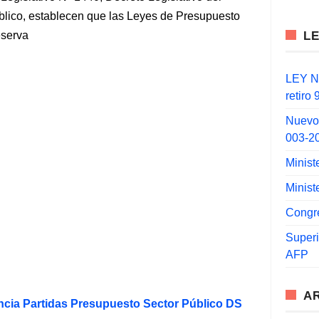
lico, establecen que las Leyes de Presupuesto
L
eserva
LEY N°
retiro
Nuevo
003-2
Minist
Minist
Congr
Super
AFP
A
ncia Partidas Presupuesto Sector Público DS