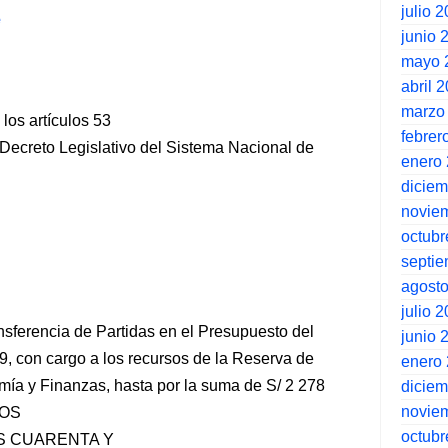
julio 
e
junio 
mayo 
abril 
marzo
los artículos 53
febrer
 Decreto Legislativo del Sistema Nacional de
enero
dicie
novie
octubr
septi
agost
julio 
ansferencia de Partidas en el Presupuesto del
junio 
9, con cargo a los recursos de la Reserva de
enero
mía y Finanzas, hasta por la suma de S/ 2 278
dicie
novie
TOS
octubr
S CUARENTA Y