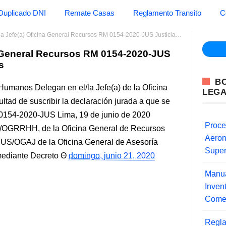
Duplicado DNI
Remate Casas
Reglamento Transito
C
Jefe(a) Oficina General Recursos RM 0154-2020-JUS Justicia y Derechos Humanos
na General Recursos RM 0154-2020-JUS
s
B
Humanos Delegan en el/la Jefe(a) de la Oficina
LEG
tad de suscribir la declaración jurada a que se
0154-2020-JUS Lima, 19 de junio de 2020
Proce
/OGRRHH, de la Oficina General de Recursos
Aero
JUS/OGAJ de la Oficina General de Asesoría
Super
ediante Decreto
domingo, junio 21, 2020
Manua
Inve
Comer
Regla