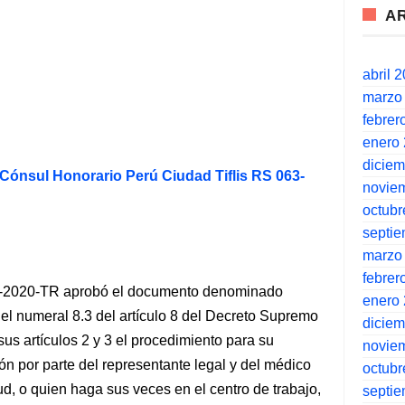
A
abril 
marzo
febrer
enero
dicie
ónsul Honorario Perú Ciudad Tiflis RS 063-
novie
octubr
septi
marzo
febrer
99-2020-TR aprobó el documento denominado
enero
 el numeral 8.3 del artículo 8 del Decreto Supremo
dicie
s artículos 2 y 3 el procedimiento para su
novie
ón por parte del representante legal y del médico
octubr
ud, o quien haga sus veces en el centro de trabajo,
septi