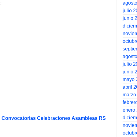
agost
;
julio 
junio 
dicie
novie
octubr
septi
agost
julio 
junio 
mayo 
abril 
marzo
febrer
enero
dicie
 Convocatorias Celebraciones Asambleas RS
novie
octubr