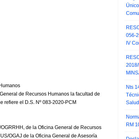
Único
Comu
RESO
056-
IV Co
RESO
2018/
MINSA
s Humanos
Nts 1
na General de Recursos Humanos la facultad de
Técni
 se refiere el D.S. Nº 083-2020-PCM
Salu
Norma
RM 1
/OGRRHH, de la Oficina General de Recursos
JUS/OGAJ de la Oficina General de Asesoría
Decla