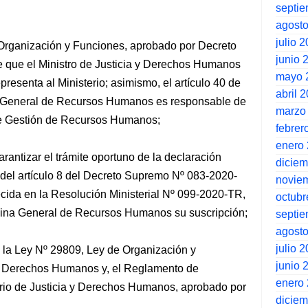
septi
agost
julio 
 Organización y Funciones, aprobado por Decreto
junio 
que el Ministro de Justicia y Derechos Humanos
mayo 
presenta al Ministerio; asimismo, el artículo 40 de
abril 
na General de Recursos Humanos es responsable de
marzo
 de Gestión de Recursos Humanos;
febrer
enero
rantizar el trámite oportuno de la declaración
dicie
3 del artículo 8 del Decreto Supremo Nº 083-2020-
novie
cida en la Resolución Ministerial Nº 099-2020-TR,
octubr
icina General de Recursos Humanos su suscripción;
septi
agost
julio 
 la Ley Nº 29809, Ley de Organización y
junio 
 y Derechos Humanos y, el Reglamento de
enero
erio de Justicia y Derechos Humanos, aprobado por
dicie