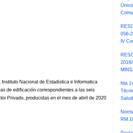
Único
Comu
RESO
056-
IV Co
RESO
2018/
MINSA
nstituto Nacional de Estadistica e Informatica
Nts 1
as de edificación correspondientes a las seis
Técni
tor Privado, producidas en el mes de abril de 2020
Salu
Norma
RM 1
Decla