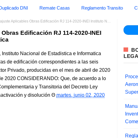
Duplicado DNI
Remate Casas
Reglamento Transito
C
te Aplicables Obras Edificación RJ 114-2020-INEI Instituto Nacional de Estadistica
 Obras Edificación RJ 114-2020-INEI
tica
B
nstituto Nacional de Estadistica e Informatica
LEG
as de edificación correspondientes a las seis
tor Privado, producidas en el mes de abril de 2020
Proce
 de 2020 CONSIDERANDO: Que, de acuerdo a lo
Aero
omplementaria y Transitoria del Decreto Ley
Super
activación y disolución
martes, junio 02, 2020
Manua
Inve
Comer
Regla