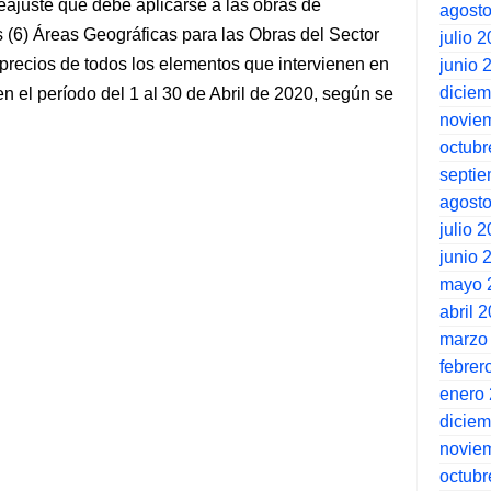
Reajuste que debe aplicarse a las obras de
agost
is (6) Áreas Geográficas para las Obras del Sector
julio 
 precios de todos los elementos que intervienen en
junio 
dicie
n el período del 1 al 30 de Abril de 2020, según se
novie
octubr
septi
agost
julio 
junio 
mayo 
abril 
marzo
febrer
enero
dicie
novie
octubr