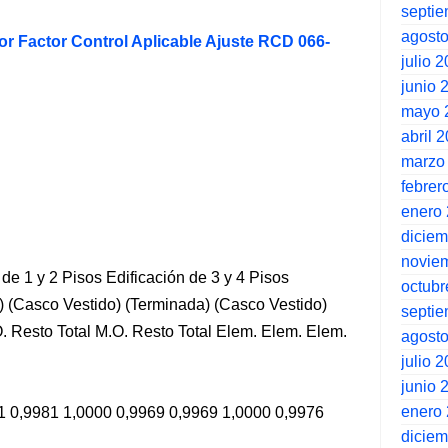
septi
agost
lor Factor Control Aplicable Ajuste RCD 066-
julio 
junio 
mayo 
abril 
marzo
febrer
enero
dicie
novie
 de 1 y 2 Pisos Edificación de 3 y 4 Pisos
octubr
a) (Casco Vestido) (Terminada) (Casco Vestido)
septi
. Resto Total M.O. Resto Total Elem. Elem. Elem.
agost
julio 
junio 
enero
1 0,9981 1,0000 0,9969 0,9969 1,0000 0,9976
dicie