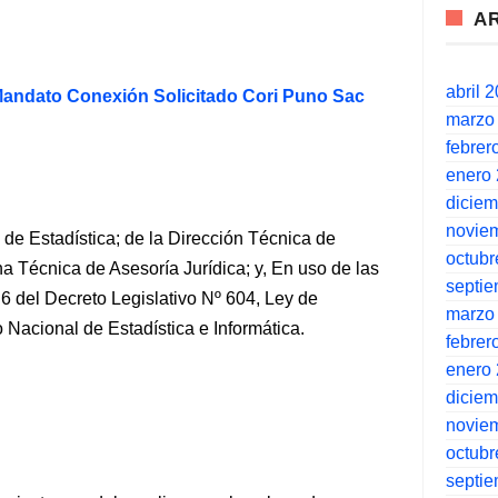
A
abril 
andato Conexión Solicitado Cori Puno Sac
marzo
febrer
enero
dicie
novie
 de Estadística; de la Dirección Técnica de
octubr
a Técnica de Asesoría Jurídica; y, En uso de las
septi
o 6 del Decreto Legislativo Nº 604, Ley de
marzo
 Nacional de Estadística e Informática.
febrer
enero
dicie
novie
octubr
septi