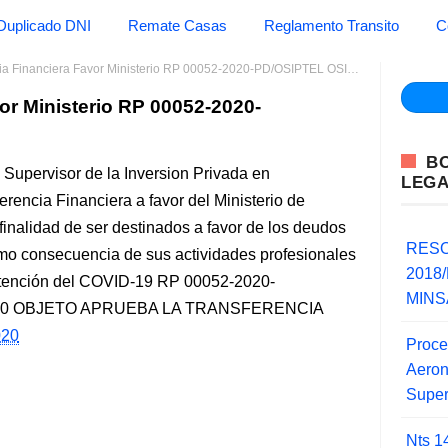
Duplicado DNI
Remate Casas
Reglamento Transito
C
ia Financiera Favor Ministerio RP 00052-2020-PD/OSIPTEL OSIPTEL
or Ministerio RP 00052-2020-
B
upervisor de la Inversion Privada en
LEG
encia Financiera a favor del Ministerio de
inalidad de ser destinados a favor de los deudos
RESO
como consecuencia de sus actividades profesionales
2018/
 atención del COVID-19 RP 00052-2020-
MINSA
e 2020 OBJETO APRUEBA LA TRANSFERENCIA
020
Proce
Aero
Super
Nts 1