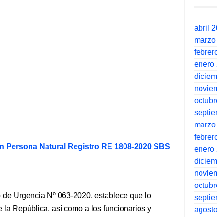
abril 
marzo
febrer
enero
dicie
novie
octubr
septi
marzo
febrer
ón Persona Natural Registro RE 1808-2020 SBS
enero
dicie
novie
octubr
eto de Urgencia Nº 063-2020, establece que lo
septi
 la República, así como a los funcionarios y
agost