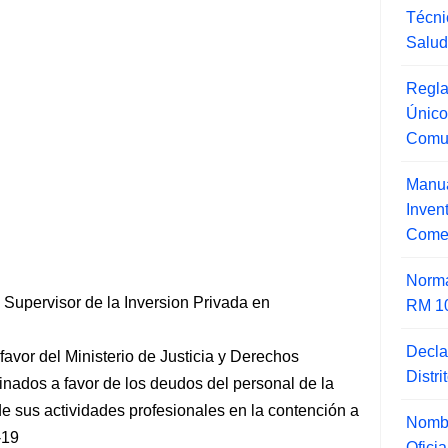
Técni
Salu
Regla
Único
Comu
Manua
Inve
Comer
Norma
upervisor de la Inversion Privada en
RM 1
Decla
avor del Ministerio de Justicia y Derechos
Distr
inados a favor de los deudos del personal de la
e sus actividades profesionales en la contención a
Nombr
-19
Ofici