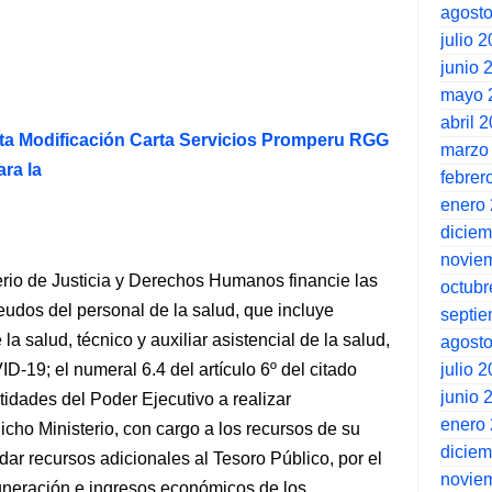
agost
julio 
junio 
mayo 
abril 
a Modificación Carta Servicios Promperu RGG
marzo
ra la
febrer
enero
dicie
novie
terio de Justicia y Derechos Humanos financie las
octubr
udos del personal de la salud, que incluye
septi
la salud, técnico y auxiliar asistencial de la salud,
agost
julio 
-19; el numeral 6.4 del artículo 6º del citado
junio 
tidades del Poder Ejecutivo a realizar
enero
dicho Ministerio, con cargo a los recursos de su
dicie
dar recursos adicionales al Tesoro Público, por el
novie
muneración e ingresos económicos de los