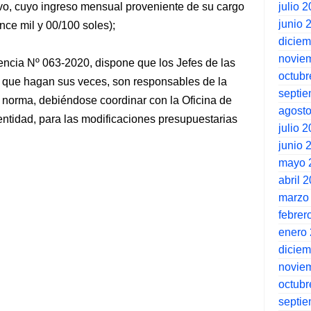
julio 
ivo, cuyo ingreso mensual proveniente de su cargo
junio 
nce mil y 00/100 soles);
dicie
novie
gencia Nº 063-2020, dispone que los Jefes de las
octubr
 que hagan sus veces, son responsables de la
septi
a norma, debiéndose coordinar con la Oficina de
agost
entidad, para las modificaciones presupuestarias
julio 
junio 
mayo 
abril 
marzo
febrer
enero
dicie
novie
octubr
septi