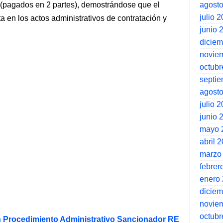
agost
0 (pagados en 2 partes), demostrándose que el
julio 
ta en los actos administrativos de contratación y
junio 
dicie
novie
octubr
septi
agost
julio 
junio 
mayo 
abril 
marzo
febrer
enero
dicie
novie
octubr
 Procedimiento Administrativo Sancionador RE