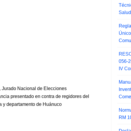
Técni
Salu
Regla
Único
Comu
RESO
056-
IV Co
Manua
 Jurado Nacional de Elecciones
Inve
ncia presentado en contra de regidores del
Comer
ncia y departamento de Huánuco
Norma
RM 1
Decla