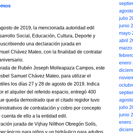
septi
nomos
agost
julio 
junio 
gosto de 2019, la mencionada autoridad edil
mayo 
arrollo Social, Educación, Cultura, Deporte y
abril 
suscribiendo una declaración jurada en
marzo
muel Chávez Mateo, con la finalidad de contratar
febrer
niversario.
enero
n jurada de Rubén Joseph Molleapaza Campos, este
dicie
Rusbel Samuel Chávez Mateo, para utilizar el
novie
ntiles los días 27 y 28 de agosto de 2019. Indica
octubr
r el alquiler del referido espacio, entregó 400
septi
agost
que queda demostrado que el citado regidor tuvo
julio 
inistrativos de contratación y cobro por concepto
junio 
 cuenta de ello a la entidad edil.
enero
ración jurada de Vijhay Nilthon Obregón Solís,
dicie
mecánicos para niños y un hidráulico para adultos,