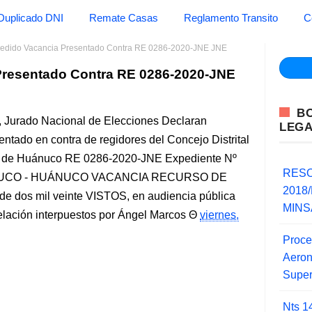
Duplicado DNI
Remate Casas
Reglamento Transito
C
Pedido Vacancia Presentado Contra RE 0286-2020-JNE JNE
Presentado Contra RE 0286-2020-JNE
B
 Jurado Nacional de Elecciones Declaran
LEG
ntado en contra de regidores del Concejo Distrital
nto de Huánuco RE 0286-2020-JNE Expediente Nº
RESO
ÁNUCO - HUÁNUCO VACANCIA RECURSO DE
2018/
e dos mil veinte VISTOS, en audiencia pública
MINSA
pelación interpuestos por Ángel Marcos
viernes,
Proce
Aero
Super
Nts 1