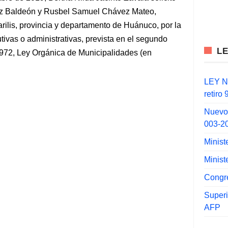
rez Baldeón y Rusbel Samuel Chávez Mateo,
arilis, provincia y departamento de Huánuco, por la
tivas o administrativas, prevista en el segundo
L
27972, Ley Orgánica de Municipalidades (en
LEY N°
retiro
Nuevo
003-2
Minist
Minist
Congr
Super
AFP