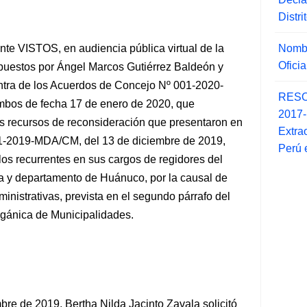
Distr
Nombr
nte VISTOS, en audiencia pública virtual de la
Ofici
rpuestos por Ángel Marcos
Gutiérrez Baldeón y
tra de los Acuerdos de Concejo Nº 001-2020-
RESO
os de fecha 17 de enero de 2020, que
2017
os recursos de reconsideración que presentaron en
Extra
1-2019-MDA/CM, del 13 de diciembre de 2019,
Perú 
 los recurrentes en sus cargos de regidores del
cia y departamento de Huánuco, por la causal de
ministrativas, prevista en el segundo párrafo del
rgánica de Municipalidades.
bre de 2019, Bertha Nilda Jacinto Zavala solicitó