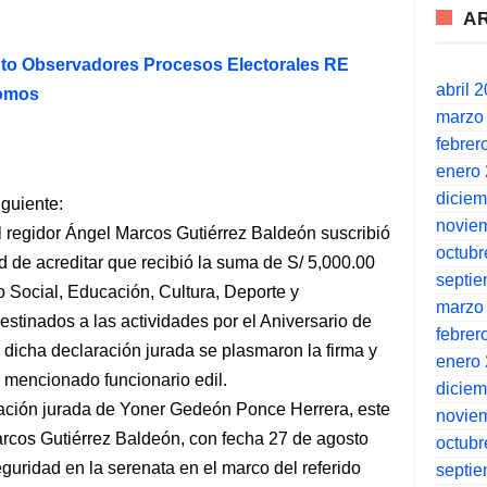
A
to Observadores Procesos Electorales RE
abril 
nomos
marzo
febrer
enero
dicie
iguiente:
novie
l regidor Ángel Marcos Gutiérrez Baldeón suscribió
octubr
d de acreditar que recibió la suma de S/ 5,000.00
septi
o Social, Educación, Cultura, Deporte y
marzo
stinados a las actividades por el Aniversario de
febrer
icha declaración jurada se plasmaron la firma y
enero
el mencionado funcionario edil.
dicie
aración jurada de Yoner Gedeón Ponce Herrera, este
novie
arcos Gutiérrez Baldeón, con fecha 27 de agosto
octubr
eguridad en la serenata en el marco del referido
septi