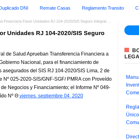
Duplicado DNI
Remate Casas
Reglamento Transito
C
a Financiera Favor Unidades RJ 104-2020/SIS Seguro Integral de Salud
vor Unidades RJ 104-2020/SIS Seguro
B
ral de Salud Aprueban Transferencia Financiera a
LEG
Gobierno Nacional, para el financiamiento de
os asegurados del SIS RJ 104-2020/SIS Lima, 2 de
Manua
rme Nº 025-2020-SIS/GNF-SGF/ PMRA con Proveído
Inve
de Negocios y Financiamiento; el Informe Nº 049-
Comer
do Nº
viernes, septiembre 04, 2020
Regla
Único
Comu
Direc