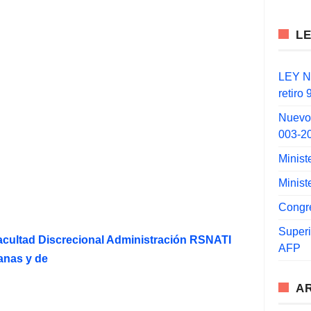
L
LEY N°
retiro
Nuevo
003-2
Minist
Minist
Congr
Super
acultad Discrecional Administración RSNATI
AFP
anas y de
A