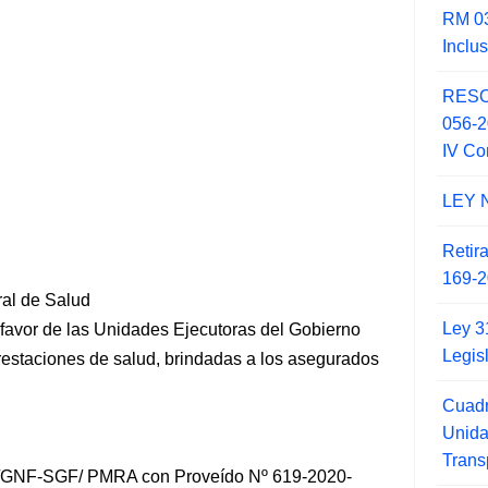
RM 03
Inclu
RESO
056-
IV Co
LEY 
Retir
169-2
ral de Salud
Ley 3
favor de las Unidades Ejecutoras del Gobierno
Legis
prestaciones de salud, brindadas a los asegurados
Cuadr
Unid
Trans
S/GNF-SGF/ PMRA con Proveído Nº 619-2020-