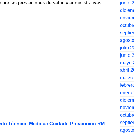
junio 
o por las prestaciones de salud y administrativas
dicie
novie
octubr
septi
agost
julio 
junio 
mayo 
abril 
marzo
febrer
enero
dicie
novie
octubr
septi
to Técnico: Medidas Cuidado Prevención RM
agost