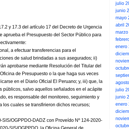
julio 
junio 
mayo 
abril 
17.2 y 17.3 del artículo 17 del Decreto de Urgencia
marzo
e aprueba el Presupuesto del Sector Público para
febrer
pectivamente:
enero
onal, a efectuar transferencias para el
dicie
aciones de salud brindadas a sus asegurados; ii)
novie
erán aprobarse mediante Resolución del Titular del
octubr
a Oficina de Presupuesto o la que haga sus veces
septi
arse en el Diario Oficial El Peruano; y, iii) que, la
agost
os públicos, salvo aquellos señalados en el acápite
julio 
junio 
itado, es responsable del monitoreo, seguimiento y
enero
 los cuales se transfirieron dichos recursos;
dicie
novie
2020-SIS/OGPPDO-DADZ con Proveído Nº 124-2020-
octubr
20-SIS/OGPPDO, la Oficina General de