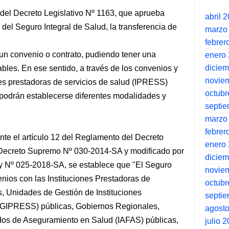
 del Decreto Legislativo Nº 1163, que aprueba
abril 
 del Seguro Integral de Salud, la transferencia de
marzo
febrer
e un convenio o contrato, pudiendo tener una
enero
dicie
ables. En ese sentido, a través de los convenios y
novie
ones prestadoras de servicios de salud (IPRESS)
octubr
 podrán establecerse diferentes modalidades y
septi
marzo
febrer
nte el artículo 12 del Reglamento del Decreto
enero
l Decreto Supremo Nº 030-2014-SA y modificado por
dicie
 Nº 025-2018-SA, se establece que "El Seguro
novie
enios con las Instituciones Prestadoras de
octubr
, Unidades de Gestión de Instituciones
septi
UGIPRESS) públicas, Gobiernos Regionales,
agost
dos de Aseguramiento en Salud (IAFAS) públicas,
julio 