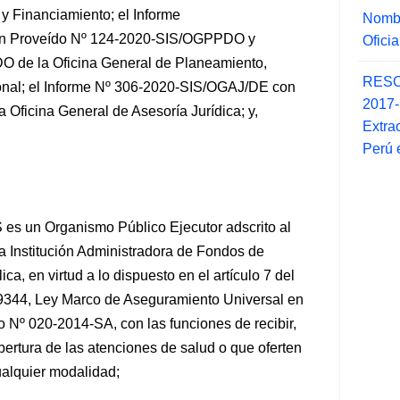
y Financiamiento; el Informe
Nombr
 Proveído Nº
124-2020-SIS/OGPPDO y
Ofici
de la Oficina General de Planeamiento,
RESO
onal; el Informe Nº 306-2020-SIS/OGAJ/DE con
2017
Oficina General de Asesoría Jurídica; y,
Extra
Perú 
S es un Organismo Público Ejecutor adscrito al
na Institución Administradora de Fondos de
, en virtud a lo dispuesto en el artículo 7 del
9344, Ley Marco de Aseguramiento Universal en
Nº 020-2014-SA, con las funciones de recibir,
bertura de las atenciones de salud o que oferten
ualquier modalidad;