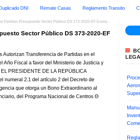
Duplicado DNI
Remate Casas
Reglamento Transito
C
 Partidas Presupuesto Sector Público DS 373-2020-EF Economia y Finanzas
upuesto Sector Público DS 373-2020-EF
B
 Autorizan Transferencia de Partidas en el
LEG
 Año Fiscal a favor del Ministerio de Justicia y
EF EL PRESIDENTE DE LA REPÚBLICA
Proce
 numeral 2.1 del artículo 2 del Decreto de
Aero
encia que otorga un Bono Extraordinario al
Super
enciario, del Programa Nacional de Centros
Manua
Inve
Comer
Regla