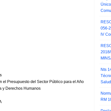
Único
Comu
RESO
056-
IV Co
RESO
2018/
MINSA
Nts 1
s
Técni
n el Presupuesto del Sector Público para el Año
Salu
icia y Derechos Humanos
Norma
RM 1
A
Decla