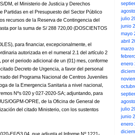
septi
/DM, el Ministerio de Justicia y Derechos
agost
e Partidas en el Presupuesto del Sector Público
julio 
los recursos de la Reserva de Contingencia del
junio 
 hasta por la suma de S/ 288 720,00 (DOSCIENTOS
mayo 
abril 
), para financiar, excepcionalmente, el
marzo
rdinaria autorizada en el numeral 2.1 del artículo 2
febrer
 por el periodo adicional de un (01) mes, conforme
enero
 citado Decreto de Urgencia, a favor del personal
dicie
rrado del Programa Nacional de Centros Juveniles
novie
ga de la Emergencia Sanitaria a nivel nacional,
octubr
remos Nºs 020 y 027-2020-SA; adjuntando, para
septi
agost
0-JUS/OGPM-OPRE, de la Oficina de General de
julio 
ación del citado Ministerio, con los sustentos
junio 
enero
dicie
20-EF/53.04, que adjunta el Informe Nº 1221-