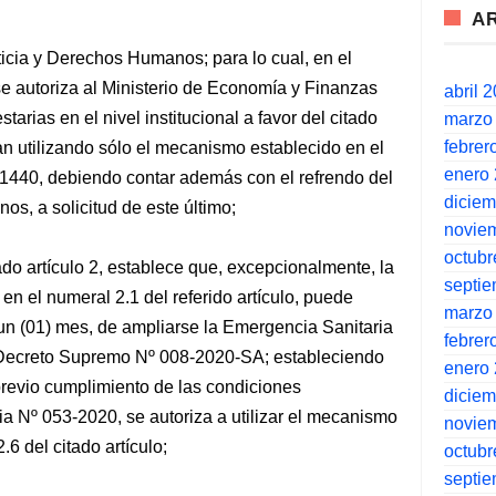
A
ticia y Derechos Humanos; para lo cual, en el
se autoriza al Ministerio de Economía y Finanzas
abril 
arias en el nivel institucional a favor del citado
marzo
febrer
ban utilizando sólo el mecanismo establecido en el
enero
º 1440, debiendo contar además con el refrendo del
dicie
os, a solicitud de este último;
novie
octubr
ado artículo 2, establece que, excepcionalmente, la
septi
 en el numeral 2.1 del referido artículo, puede
marzo
 un (01) mes, de ampliarse la Emergencia Sanitaria
febrer
 Decreto Supremo Nº 008-2020-SA; estableciendo
enero
previo cumplimiento de las condiciones
dicie
a Nº 053-2020, se autoriza a utilizar el mecanismo
novie
6 del citado artículo;
octubr
septi