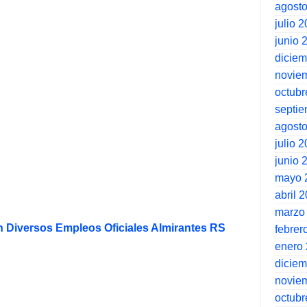
agost
julio 
junio 
dicie
novie
octubr
septi
agost
julio 
junio 
mayo 
abril 
marzo
Diversos Empleos Oficiales Almirantes RS
febrer
enero
dicie
novie
octubr