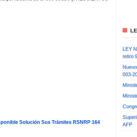
L
LEY N°
retiro
Nuevo
003-2
Minist
Minist
Congr
Super
sponible Solución Sus Trámites RSNRP 164
AFP