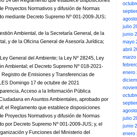
ulo 14 del Reglamento que establece disposiciones
octubr
n de Proyectos Normativos y difusión de Normas
septi
ado mediante Decreto Supremo Nº 001-2009-JUS;
agost
julio 
estión Ambiental, de la Secretaría General, de la
junio 
l, y de la Oficina General de Asesoría Jurídica;
mayo 
abril 
marzo
Ley General del Ambiente; la Ley Nº 28245, Ley
febrer
ón Ambiental; el Decreto Supremo Nº 018-2021-
enero
Registro de Emisiones y Transferencias de
dicie
ES Domingo 17 de octubre de 2021
novie
arencia, Acceso a la Información Pública
octubr
a Ciudadana en Asuntos Ambientales, aprobado por
septi
 el Reglamento que establece disposiciones
agost
n de Proyectos Normativos y difusión de Normas
julio 
do por Decreto Supremo Nº 001-2009-JUS; y, el
junio 
ganización y Funciones del Ministerio del
enero