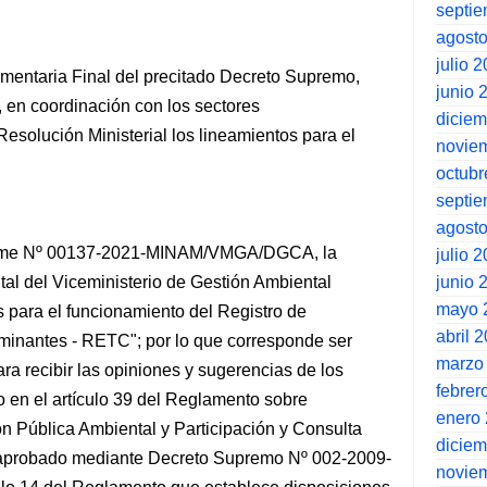
septi
agost
julio 
entaria Final del precitado Decreto Supremo,
junio 
, en coordinación con los sectores
dicie
esolución Ministerial los lineamientos para el
novie
octubr
septi
agost
nforme Nº 00137-2021-MINAM/VMGA/DGCA, la
julio 
junio 
al del Viceministerio de Gestión Ambiental
mayo 
 para el funcionamiento del Registro de
abril 
minantes - RETC"; por lo que corresponde ser
marzo
ra recibir las opiniones y sugerencias de los
febrer
o en el artículo 39 del Reglamento sobre
enero
n Pública Ambiental y Participación y Consulta
dicie
aprobado mediante Decreto Supremo Nº 002-2009-
novie