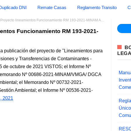
Duplicado DNI
Remate Casas
Reglamento Transito
C
Proyecto lineamientos Funcionamiento RM 193-2021-MINAM Ambiente
ientos Funcionamiento RM 193-2021-
B
a publicación del proyecto de "Lineamientos para
LEG
isiones y Transferencias de Contaminantes -
de octubre de 2021 VISTOS; el Informe Nº
Manua
emorando Nº 00686-2021-MINAM/VMGA/ DGCA
Inve
Ambiental; el Memorando Nº 00732-2021-
Comer
stión Ambiental; el Informe Nº 00536-2021-
8, 2021
Regla
Único
Comu
RESO