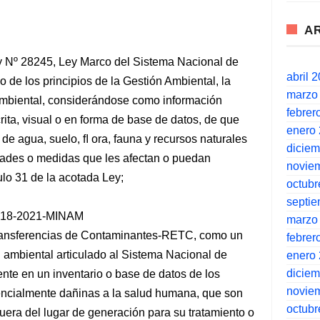
A
a Ley Nº 28245, Ley Marco del Sistema Nacional de
abril 
de los principios de la Gestión Ambiental, la
marzo
Ambiental, considerándose como información
febrer
rita, visual o en forma de base de datos, de que
enero
de agua, suelo, ﬂ ora, fauna y recursos naturales
dicie
idades o medidas que les afectan o puedan
novie
culo 31 de la acotada Ley;
octubr
septi
 018-2021-MINAM
marzo
Transferencias de Contaminantes-RETC, como un
febrer
ambiental articulado al Sistema Nacional de
enero
dicie
nte en un inventario o base de datos de los
novie
encialmente dañinas a la salud humana, que son
octubr
fuera del lugar de generación para su tratamiento o