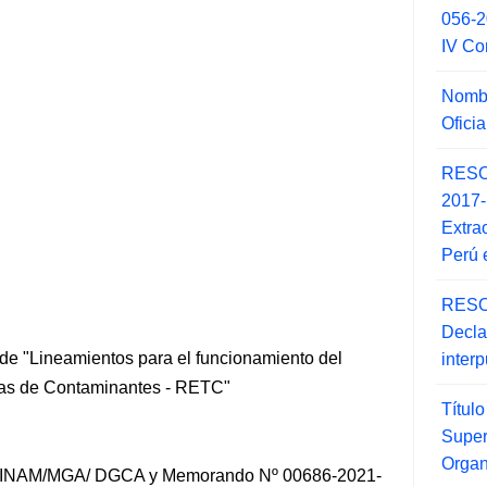
056-
IV Co
Nombr
Ofici
RESO
2017
Extra
Perú 
RESO
Decla
 de "Lineamientos para el funcionamiento del
inter
ias de Contaminantes - RETC"
Títul
Super
Orga
-MINAM/MGA/ DGCA y Memorando Nº 00686-2021-