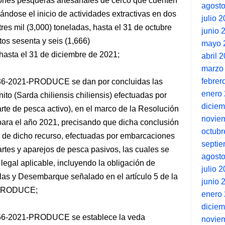
iones pesqueras artesanales de cerco que cuenten
agost
ándose el inicio de actividades extractivas en dos
julio 
tres mil (3,000) toneladas, hasta el 31 de octubre
junio 
tos sesenta y seis (1,666)
mayo 
 hasta el 31 de diciembre de 2021;
abril 
marzo
febrer
 336-2021-PRODUCE se dan por concluidas las
enero
nito (Sarda chiliensis chiliensis) efectuadas por
dicie
te de pesca activo), en el marco de la Resolución
novie
ra el año 2021, precisando que dicha conclusión
octubr
as de dicho recurso, efectuadas por embarcaciones
septi
tes y aparejos de pesca pasivos, las cuales se
agost
legal aplicable, incluyendo la obligación de
julio 
las y Desembarque señalado en el artículo 5 de la
junio 
0-PRODUCE;
enero
dicie
 366-2021-PRODUCE se establece la veda
novie