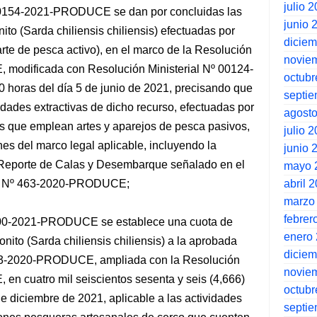
julio 
 00154-2021-PRODUCE se dan por concluidas las
junio 
nito (Sarda chiliensis chiliensis) efectuadas por
dicie
te de pesca activo), en el marco de la Resolución
novie
modificada con Resolución Ministerial Nº 00124-
octubr
 horas del día 5 de junio de 2021, precisando que
septi
idades extractivas de dicho recurso, efectuadas por
agost
 que emplean artes y aparejos de pesca pasivos,
julio 
nes del marco legal aplicable, incluyendo la
junio 
e Reporte de Calas y Desembarque señalado en el
mayo 
abril 
rial Nº 463-2020-PRODUCE;
marzo
febrer
 300-2021-PRODUCE se establece una cuota de
enero
nito (Sarda chiliensis chiliensis) a la aprobada
dicie
0463-2020-PRODUCE, ampliada con la Resolución
novie
n cuatro mil seiscientos sesenta y seis (4,666)
octubr
de diciembre de 2021, aplicable a las actividades
septi