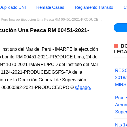
Duplicado DNI
Remate Casas
Reglamento Transito
C
ar Perú Imarpe Ejecución Una Pesca RM 00451-2021-PRODUCE Produce
jecución Una Pesca RM 00451-2021-
B
 Instituto del Mar del Perú - IMARPE la ejecución
LEG
rso bonito RM 00451-2021-PRODUCE Lima, 24 de
 Nº 1070-2021-IMARPE/PCD del Instituto del Mar
RESO
Nº 1124-2021-PRODUCE/DGSFS-PA de la
2018/
ión de la Dirección General de Supervisión,
MINSA
me Nº 00000392-2021-PRODUCE/DPO
sábado,
Proce
Aero
Super
Nts 1