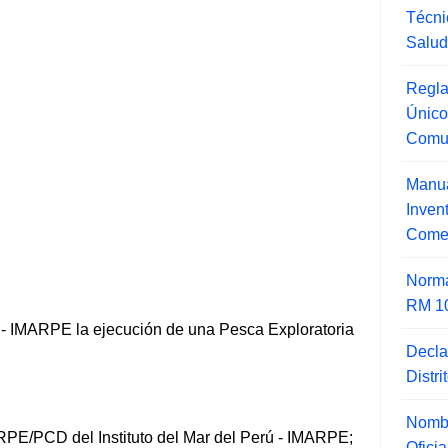
Técni
Salu
Regla
Único
Comu
Manua
Inve
Comer
Norma
RM 1
rú - IMARPE la ejecución de una Pesca Exploratoria
Decla
Distr
Nombr
PE/PCD del Instituto del Mar del Perú - IMARPE;
Ofici