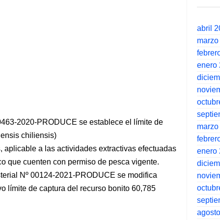
abril 
marzo
febrer
enero
dicie
novie
octubr
septi
00463-2020-PRODUCE se establece el límite de
marzo
ensis chiliensis)
febrer
 aplicable a las actividades extractivas efectuadas
enero
o que cuenten con permiso de pesca vigente.
dicie
isterial Nº 00124-2021-PRODUCE se modifica
novie
octubr
o límite de captura del recurso bonito 60,785
septi
agost