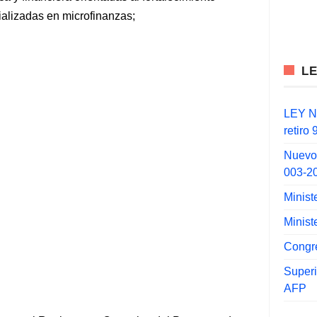
cializadas en microfinanzas;
L
LEY N°
retiro
Nuevo
003-2
Minist
Minist
Congr
Super
AFP