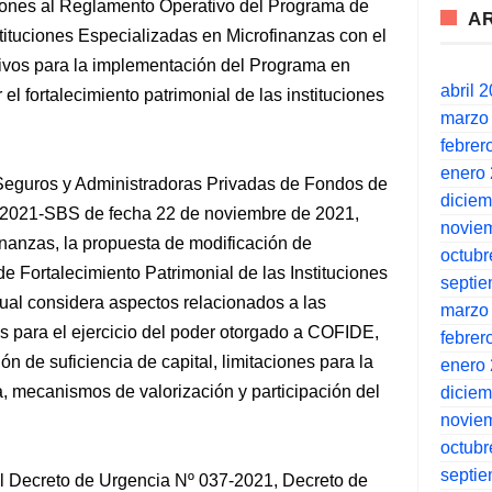
ciones al Reglamento Operativo del Programa de
A
stituciones Especializadas en Microfinanzas con el
tivos para la implementación del Programa en
abril 
el fortalecimiento patrimonial de las instituciones
marzo
febrer
enero
Seguros y Administradoras Privadas de Fondos de
dicie
-2021-SBS de fecha 22 de noviembre de 2021,
novie
inanzas, la propuesta de modificación de
octubr
 Fortalecimiento Patrimonial de las Instituciones
septi
cual considera aspectos relacionados a las
marzo
s para el ejercicio del poder otorgado a COFIDE,
febrer
ón de suficiencia de capital, limitaciones para la
enero
ia, mecanismos de valorización y participación del
dicie
novie
octubr
septi
l Decreto de Urgencia Nº 037-2021, Decreto de