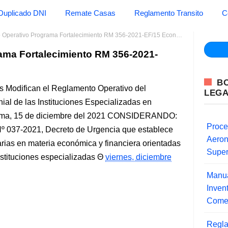
Duplicado DNI
Remate Casas
Reglamento Transito
C
erativo Programa Fortalecimiento RM 356-2021-EF/15 Economia y Finanzas
ama Fortalecimiento RM 356-2021-
B
s Modifican el Reglamento Operativo del
LEG
ial de las Instituciones Especializadas en
ima, 15 de diciembre del 2021 CONSIDERANDO:
Proce
º 037-2021, Decreto de Urgencia que establece
Aero
ias en materia económica y financiera orientadas
Super
instituciones especializadas
viernes, diciembre
Manua
Inve
Comer
Regla