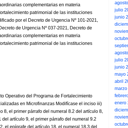
agost
aordinarias complementarias en materia
julio 
ortalecimiento patrimonial de las instituciones
junio 
ificado por el Decreto de Urgencia Nº 101-2021,
dicie
 Decreto de Urgencia Nº 037-2021, Decreto de
novie
aordinarias complementarias en materia
octubr
ortalecimiento patrimonial de las instituciones
septi
agost
julio 
junio 
mayo 
abril 
marzo
febrer
nto Operativo del Programa de Fortalecimiento
enero
ializadas en Microfinanzas Modifícase el inciso iii)
dicie
ulo 8, el primer párrafo del numeral 8.2 del artículo 8,
novie
9.1 del artículo 9, el primer párrafo del numeral 9.2
octubr
o 12, el epígrafe del artículo 18, el numeral 18.3 del