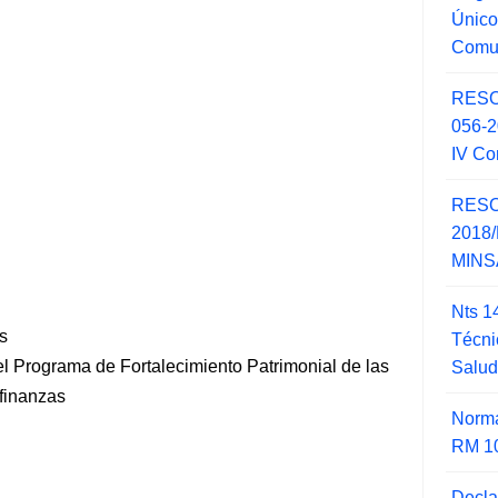
Único
Comu
RESO
056-
IV Co
RESO
2018/
MINSA
Nts 1
s
Técni
l Programa de Fortalecimiento Patrimonial de las
Salu
ofinanzas
Norma
RM 1
Decla