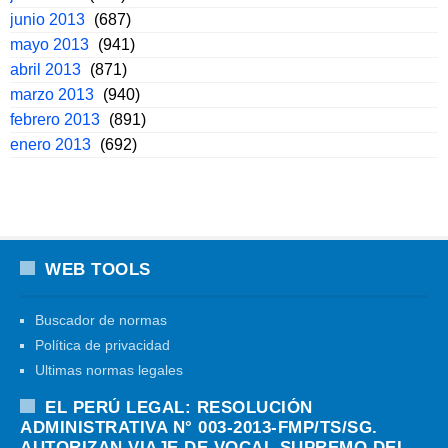
junio 2013
(687)
mayo 2013
(941)
abril 2013
(871)
marzo 2013
(940)
febrero 2013
(891)
enero 2013
(692)
WEB TOOLS
Buscador de normas
Política de privacidad
Ultimas normas legales
EL PERÚ LEGAL: RESOLUCIÓN
ADMINISTRATIVA N° 003-2013-FMP/TS/SG.
AUTORIZAN VIAJE DE VOCAL SUPREMO DEL