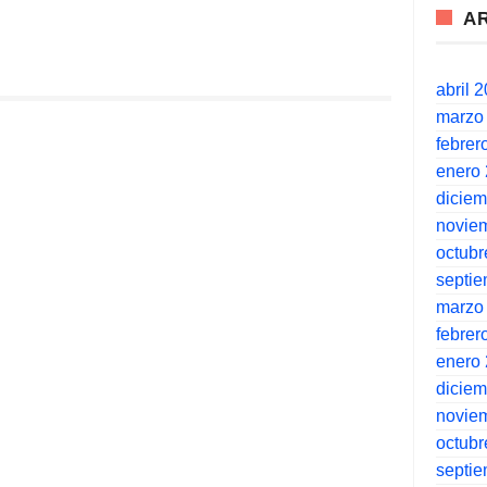
A
abril 
marzo
febrer
enero
dicie
novie
octubr
septi
marzo
febrer
enero
dicie
novie
octubr
septi