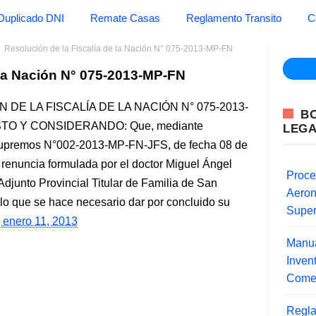
Duplicado DNI
Remate Casas
Reglamento Transito
C
Resolución de la Fiscalía de la Nación N° 075-2013-MP-FN
 la Nación N° 075-2013-MP-FN
DE LA FISCALÍA DE LA NACIÓN N° 075-2013-
B
VISTO Y CONSIDERANDO: Que, mediante
LEG
 Supremos N°002-2013-MP-FN-JFS, de fecha 08 de
a renuncia formulada por el doctor Miguel Ángel
Proce
djunto Provincial Titular de Familia de San
Aero
 lo que se hace necesario dar por concluido su
Super
, enero 11, 2013
Manua
Inve
Comer
Regla