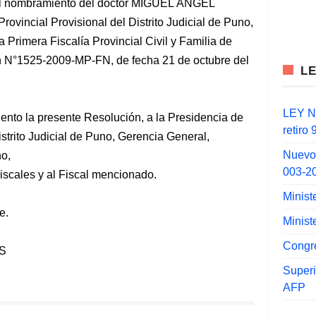
o el nombramiento del doctor MIGUEL ÁNGEL
ncial Provisional del Distrito Judicial de Puno,
 Primera Fiscalía Provincial Civil y Familia de
n N°1525-2009-MP-FN, de fecha 21 de octubre del
L
LEY N°
ento la presente Resolución, a la Presidencia de
retiro
istrito Judicial de Puno, Gerencia General,
Nuevo
o,
003-2
iscales y al Fiscal mencionado.
Minist
e.
Minist
Congr
S
Super
AFP