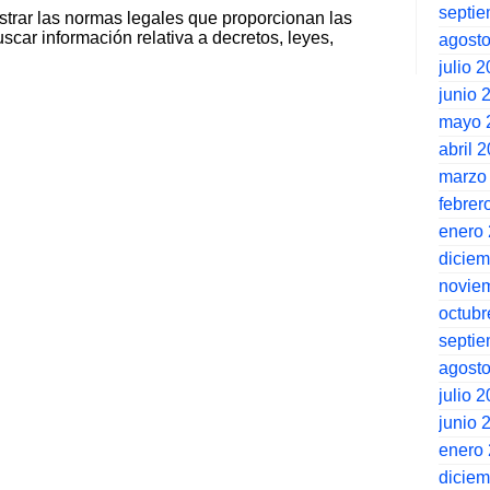
septi
strar las normas legales que proporcionan las
scar información relativa a decretos, leyes,
agost
julio 
junio 
mayo 
abril 
marzo
febrer
enero
dicie
novie
octubr
septi
agost
julio 
junio 
enero
dicie