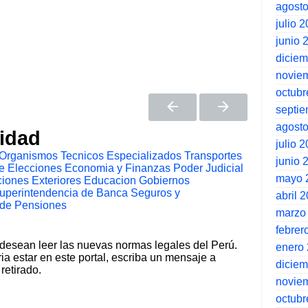
agost
julio 
junio 
dicie
novie
octubr
septi
agost
tidad
julio 
Organismos Tecnicos Especializados
Transportes
junio 
e Elecciones
Economia y Finanzas
Poder Judicial
mayo 
iones Exteriores
Educacion
Gobiernos
uperintendencia de Banca Seguros y
abril 
 de Pensiones
marzo
febrer
 desean leer las nuevas normas legales del Perú.
enero
ia estar en este portal, escriba un mensaje a
dicie
retirado.
novie
octubr