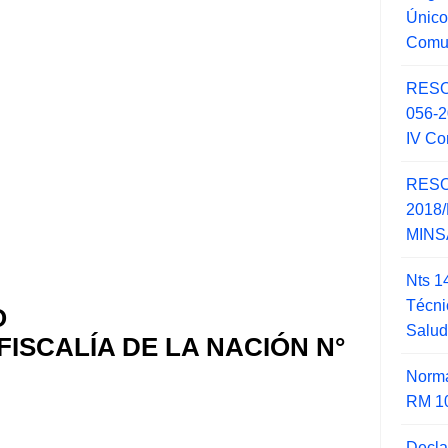
Único
Comu
RESO
056-
IV Co
RESO
2018/
MINSA
Nts 1
Técni
O
Salu
FISCALÍA DE LA NACIÓN N°
Norma
RM 1
Decla