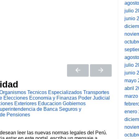
agost
julio 
junio 
dicie
novie
octubr
septi
agost
julio 
junio 
mayo 
tidad
abril 
Organismos Tecnicos Especializados
Transportes
marzo
e Elecciones
Economia y Finanzas
Poder Judicial
iones Exteriores
Educacion
Gobiernos
febrer
uperintendencia de Banca Seguros y
enero
 de Pensiones
dicie
novie
 desean leer las nuevas normas legales del Perú.
octubr
ia estar en este portal, escriba un mensaje a