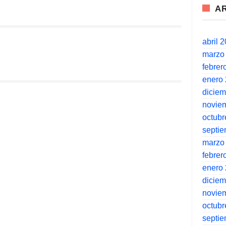
A
abril 
marzo
febrer
enero
dicie
novie
octubr
septi
marzo
febrer
enero
dicie
novie
octubr
septi