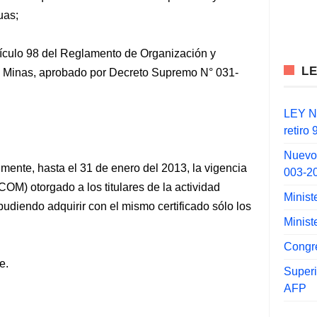
uas;
rtículo 98 del Reglamento de Organización y
L
 y Minas, aprobado por Decreto Supremo N° 031-
LEY N°
retiro
Nuevo
mente, hasta el 31 de enero del 2013, la vigencia
003-2
COM) otorgado a los titulares de la actividad
Minist
udiendo adquirir con el mismo certificado sólo los
Minist
Congr
e.
Super
AFP