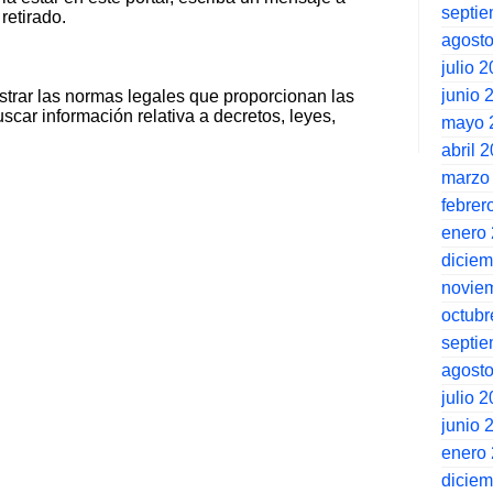
septi
retirado.
agost
julio 
junio 
strar las normas legales que proporcionan las
scar información relativa a decretos, leyes,
mayo 
abril 
marzo
febrer
enero
dicie
novie
octubr
septi
agost
julio 
junio 
enero
dicie