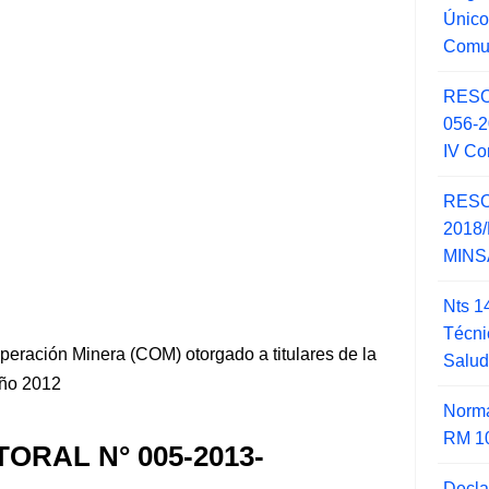
Único
Comu
RESO
056-
IV Co
RESO
2018/
MINSA
Nts 1
Técni
peración Minera (COM) otorgado a titulares de la
Salu
año 2012
Norma
RM 1
ORAL N° 005-2013-
Decla