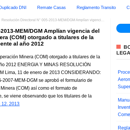
Duplicado DNI
Remate Casas
Reglamento Transito
C
Resolución Directoral N° 005-2013-MEM/DGM Amplían vigencia del Certificado de Operación Minera (COM) otorgado a titulares de la actividad minera correspondiente al año 2012
5-2013-MEM/DGM Amplían vigencia del
ra (COM) otorgado a titulares de la
ente al año 2012
B
LEG
peración Minera (COM) otorgado a titulares de la
 al año 2012 ENERGIA Y MINAS RESOLUCIÓN
Proce
 Lima, 11 de enero de 2013 CONSIDERANDO:
Aero
25-2007-MEM-DGM se aprobó el formulario de
Super
n Minera (COM) así como el formato de
, se viene observando que los titulares de la
Manua
 12, 2013
Inve
Comer
Regla