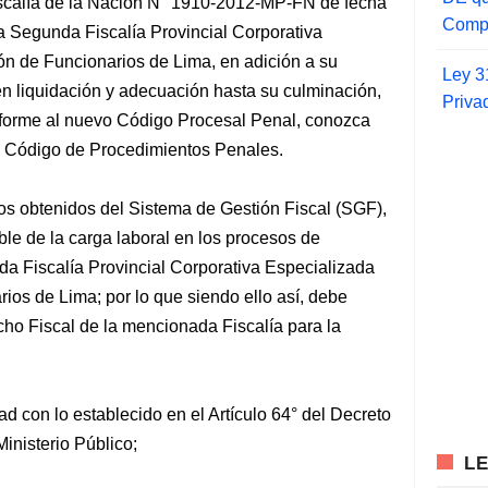
iscalía de la Nación N° 1910-2012-MP-FN de fecha
Compr
la Segunda Fiscalía Provincial Corporativa
ón de Funcionarios de Lima, en adición a su
Ley 3
n liquidación y adecuación hasta su culminación,
Priva
nforme al nuevo Código Procesal Penal, conozca
l Código de Procedimientos Penales.
cos obtenidos del Sistema de Gestión Fiscal (SGF),
le de la carga laboral en los procesos de
da Fiscalía Provincial Corporativa Especializada
ios de Lima; por lo que siendo ello así, debe
ho Fiscal de la mencionada Fiscalía para la
d con lo establecido en el Artículo 64° del Decreto
inisterio Público;
L