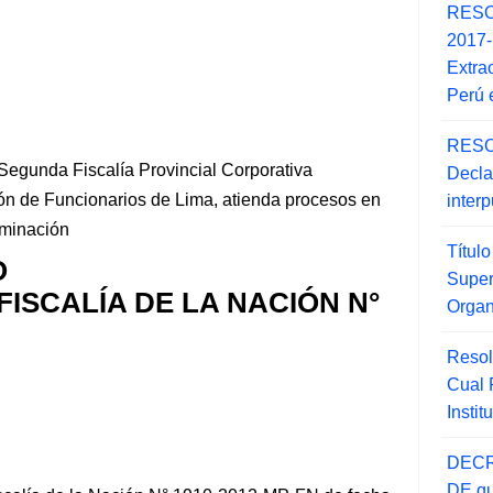
RESO
2017
Extra
Perú 
RESO
egunda Fiscalía Provincial Corporativa
Decla
ón de Funcionarios de Lima, atienda procesos en
inter
lminación
Títul
O
Super
FISCALÍA DE LA NACIÓN N°
Orga
Resol
Cual
Insti
DECR
DE qu