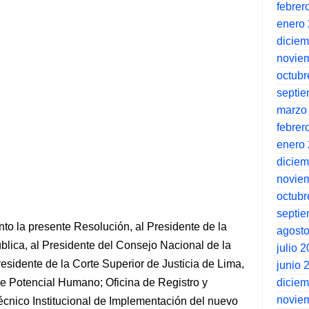
febrer
enero
dicie
novie
octubr
septi
marzo
febrer
enero
dicie
novie
octubr
septi
nto la presente Resolución, al Presidente de la
agost
blica, al Presidente del Consejo Nacional de la
julio 
Presidente de la Corte Superior de Justicia de Lima,
junio 
dicie
e Potencial Humano; Oficina de Registro y
novie
écnico Institucional de Implementación del nuevo