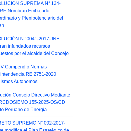
LUCIÓN SUPREMA N° 134-
-RE Nombran Embajador
ordinario y Plenipotenciario del
en
LUCIÓN N° 0041-2017-JNE
ran infundados recursos
puestos por el alcalde del Concejo
o V Compendio Normas
intendencia RE 2751-2020
nismos Autonomos
ución Consejo Directivo Mediante
 RCDOSIEMO 155-2025-OS/CD
tuto Peruano de Energia
ETO SUPREMO N° 002-2017-
e modifica el Plan Estratégico de