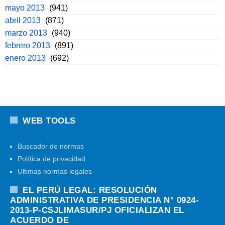
mayo 2013
(941)
abril 2013
(871)
marzo 2013
(940)
febrero 2013
(891)
enero 2013
(692)
WEB TOOLS
Buscador de normas
Política de privacidad
Ultimas normas legales
EL PERÚ LEGAL: RESOLUCIÓN
ADMINISTRATIVA DE PRESIDENCIA N° 0924-
2013-P-CSJLIMASUR/PJ OFICIALIZAN EL
ACUERDO DE