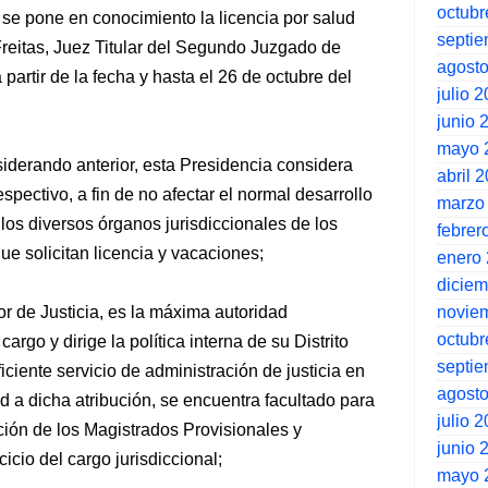
octubr
se pone en conocimiento la licencia por salud
septi
reitas, Juez Titular del Segundo Juzgado de
agost
artir de la fecha y hasta el 26 de octubre del
julio 
junio 
mayo 
iderando anterior, esta Presidencia considera
abril 
spectivo, a fin de no afectar el normal desarrollo
marzo
 los diversos órganos jurisdiccionales de los
febrer
ue solicitan licencia y vacaciones;
enero
dicie
novie
or de Justicia, es la máxima autoridad
octubr
cargo y dirige la política interna de su Distrito
septi
ficiente servicio de administración de justicia en
agost
tud a dicha atribución, se encuentra facultado para
julio 
ación de los Magistrados Provisionales y
junio 
cio del cargo jurisdiccional;
mayo 