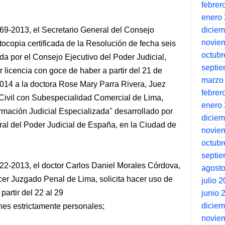
febrer
enero
dicie
69-2013, el Secretario General del Consejo
novie
otocopia certificada de la Resolución de fecha seis
octubr
a por el Consejo Ejecutivo del Poder Judicial,
septi
 licencia con goce de haber a partir del 21 de
marzo
2014 a la doctora Rose Mary Parra Rivera, Juez
febrer
ivil con Subespecialidad Comercial de Lima,
enero
rmación Judicial Especializada" desarrollado por
dicie
ral del Poder Judicial de España, en la Ciudad de
novie
octubr
septi
22-2013, el doctor Carlos Daniel Morales Córdova,
agost
er Juzgado Penal de Lima, solicita hacer uso de
julio 
artir del 22 al 29
junio 
dicie
nes estrictamente personales;
novie