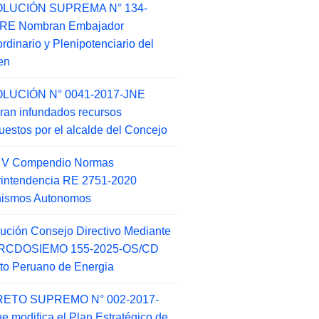
LUCIÓN SUPREMA N° 134-
-RE Nombran Embajador
ordinario y Plenipotenciario del
en
LUCIÓN N° 0041-2017-JNE
ran infundados recursos
puestos por el alcalde del Concejo
o V Compendio Normas
intendencia RE 2751-2020
nismos Autonomos
ución Consejo Directivo Mediante
 RCDOSIEMO 155-2025-OS/CD
tuto Peruano de Energia
ETO SUPREMO N° 002-2017-
e modifica el Plan Estratégico de