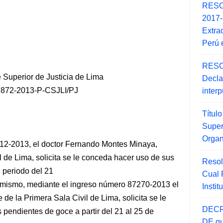
RESO
2017
Extra
Perú 
RESO
 Superior de Justicia de Lima
Decla
72-2013-P-CSJLI/PJ
inter
Títul
Super
Orga
12-2013, el doctor Fernando Montes Minaya,
 de Lima, solicita se le conceda hacer uso de sus
Resol
 periodo del 21
Cual
simismo, mediante el ingreso número 87270-2013 el
Insti
 de la Primera
Sala Civil de Lima, solicita se le
DECR
pendientes de goce a partir del 21 al 25 de
DE qu