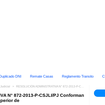
Duplicado DNI
Remate Casas
Reglamento Transito
C
Judicial
RESOLUCIÓN ADMINISTRATIVA N° 872-2013-P-CSJLI/PJ Conforman diversas Salas de la Corte Superior de
A N° 872-2013-P-CSJLI/PJ Conforman
perior de