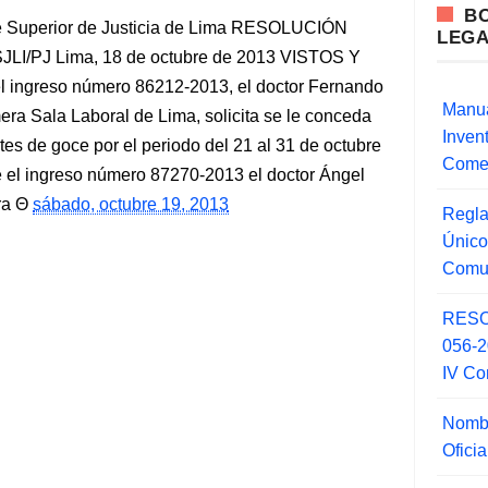
B
te Superior de Justicia de Lima RESOLUCIÓN
LEG
I/PJ Lima, 18 de octubre de 2013 VISTOS Y
ngreso número 86212-2013, el doctor Fernando
Manua
era Sala Laboral de Lima, solicita se le conceda
Inve
es de goce por el periodo del 21 al 31 de octubre
Comer
 el ingreso número 87270-2013 el doctor Ángel
ra
sábado, octubre 19, 2013
Regla
Único
Comu
RESO
056-
IV Co
Nombr
Ofici