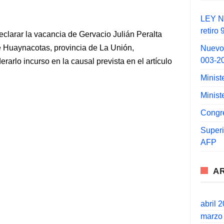
LEY N°
retiro
larar la vacancia de Gervacio Julián Peralta
de Huaynacotas, provincia de La Unión,
Nuevo
003-2
arlo incurso en la causal prevista en el artículo
Minist
Minist
Congr
Super
AFP
A
abril 
marzo