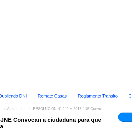
Duplicado DNI
Remate Casas
Reglamento Transito
C
anos Autonomos
RESOLUCIÓN N° 949-A-2013-JNE Convocan a ciudadana para que asuma cargo de regidora de la
JNE Convocan a ciudadana para que
la