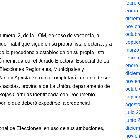
febrer
enero
dicie
novie
octubr
 numeral 2, de la LOM, en caso de vacancia, al
septi
dor hábil que sigue en su propia lista electoral, y a
marzo
do la precedencia establecida en su propia lista
febrer
ión remitida por el Jurado Electoral Especial de La
enero
s Elecciones Regionales, Municipales y
dicie
Partido Aprista Peruano completará con uno de sus
novie
aynacotas, provincia de La Unión, departamento de
octubr
Rojas Carhuas identificada con Documento
septi
or lo que deberá expedirse la credencial
agost
julio 
junio 
dicie
ional de Elecciones, en uso de sus atribuciones,
novie