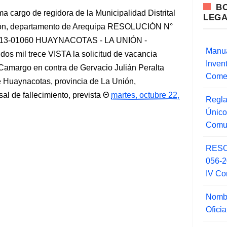
B
cargo de regidora de la Municipalidad Distrital
LEG
nión, departamento de Arequipa RESOLUCIÓN N°
2013-01060 HUAYNACOTAS - LA UNIÓN -
Manua
s mil trece VISTA la solicitud de vacancia
Inve
amargo en contra de Gervacio Julián Peralta
Comer
de Huaynacotas, provincia de La Unión,
al de fallecimiento, prevista
martes, octubre 22,
Regla
Único
Comu
RESO
056-
IV Co
Nombr
Ofici