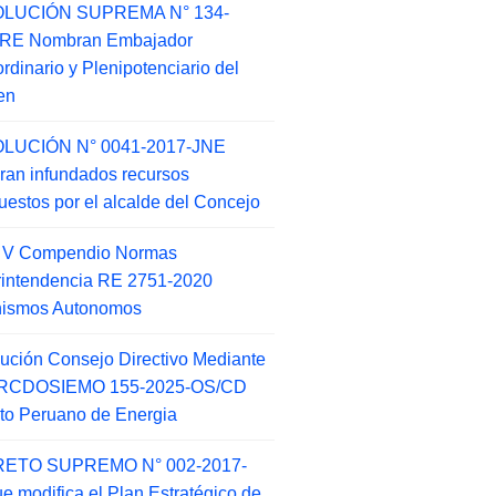
LUCIÓN SUPREMA N° 134-
-RE Nombran Embajador
ordinario y Plenipotenciario del
en
LUCIÓN N° 0041-2017-JNE
ran infundados recursos
puestos por el alcalde del Concejo
o V Compendio Normas
intendencia RE 2751-2020
nismos Autonomos
ución Consejo Directivo Mediante
 RCDOSIEMO 155-2025-OS/CD
tuto Peruano de Energia
ETO SUPREMO N° 002-2017-
e modifica el Plan Estratégico de