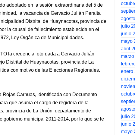
octubr
o adoptado en la sesión extraordinaria del 5 de
septi
nimidad, la vacancia de Gervacio Julián Peralta
agost
unicipalidad Distrital de Huaynacotas, provincia de
julio 
r la causal de fallecimiento establecida en el
junio 
27972, Ley Orgánica de Municipalidades.
mayo 
abril 
 la credencial otorgada a Gervacio Julián
marzo
o Distrital de Huaynacotas, provincia de La
febrer
tida con motivo de las Elecciones Regionales,
enero
dicie
novie
octubr
 Rojas Carhuas, identificada con Documento
septi
ara que asuma el cargo de regidora de la
agost
as, provincia de La Unión, departamento de
julio 
e gobierno municipal 2011-2014, por lo que se le
junio 
mayo 