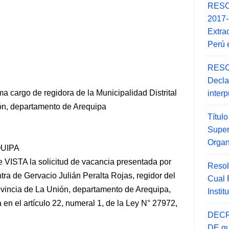
RESO
2017
Extra
Perú 
RESO
Decla
cargo de regidora de la Municipalidad Distrital
inter
ón, departamento de Arequipa
Títul
Super
Orga
QUIPA
e VISTA la solicitud de vacancia presentada por
Resol
 de Gervacio Julián Peralta Rojas, regidor del
Cual
ovincia de La Unión, departamento de Arequipa,
Insti
a
en el artículo 22, numeral 1, de la Ley N° 27972,
DECR
DE qu