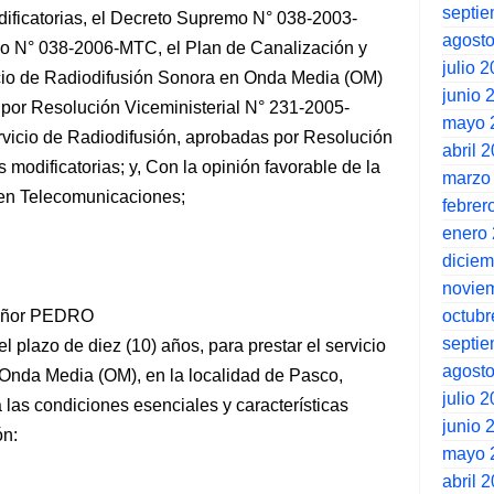
septi
ficatorias, el Decreto Supremo N° 038-2003-
agost
o N° 038-2006-MTC, el Plan de Canalización y
julio 
cio de Radiodifusión Sonora en Onda Media (OM)
junio 
 por Resolución Viceministerial N° 231-2005-
mayo 
vicio de Radiodifusión, aprobadas por Resolución
abril 
modificatorias; y, Con la opinión favorable de la
marzo
 en Telecomunicaciones;
febrer
enero
dicie
novie
octubr
 señor PEDRO
septi
zo de diez (10) años, para prestar el servicio
agost
 Onda Media (OM), en la localidad de Pasco,
julio 
las condiciones esenciales y características
junio 
ón:
mayo 
abril 