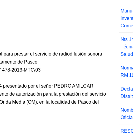
Manua
Inve
Comer
Nts 1
Técni
 para prestar el servicio de radiodifusión sonora
Salu
rtamento de Pasco
Norma
 478-2013-MTC/03
RM 1
94 presentado por el señor PEDRO AMILCAR
Decla
de autorización para la prestación del servicio
Distr
 Onda Media (OM), en la localidad de Pasco del
Nombr
Ofici
RESO