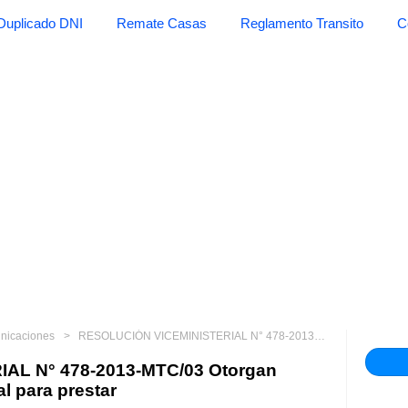
Duplicado DNI
Remate Casas
Reglamento Transito
C
unicaciones
RESOLUCIÓN VICEMINISTERIAL N° 478-2013-MTC/03 Otorgan autorización a persona natural para prestar
AL N° 478-2013-MTC/03 Otorgan
l para prestar