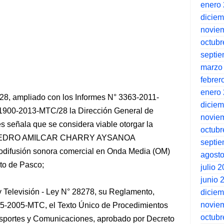
enero
dicie
novie
octubr
septi
marzo
febrer
enero
8, ampliado con los Informes N° 3363-2011-
dicie
900-2013-MTC/28 la Dirección General de
novie
 señala que se considera viable otorgar la
octubr
eñor PEDRO AMILCAR CHARRY AYSANOA
septi
diodifusión sonora comercial en Onda Media (OM)
agost
to de Pasco;
julio 
junio 
 Televisión - Ley N° 28278, su Reglamento,
dicie
novie
5-2005-MTC, el Texto Único de Procedimientos
octubr
ansportes y Comunicaciones, aprobado por Decreto