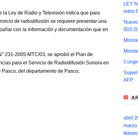
LEY N°
retiro
e la Ley de Radio y Televisión indica que para
ervicio de radiodifusión se requiere presentar una
Nuevo
003-2
mpañar con la información y documentación que en
Minist
Minist
 N° 231-2005-MTC/03, se aprobó el Plan de
Congr
cias para el Servicio de Radiodifusión Sonora en
e Pasco, del departamento de Pasco;
Super
AFP
A
abril 
marzo
febrer