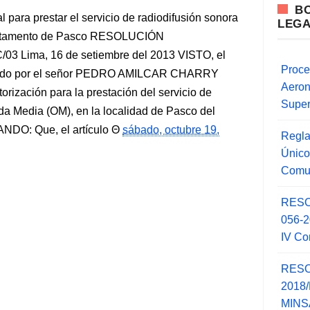
B
 para prestar el servicio de radiodifusión sonora
LEG
partamento de Pasco RESOLUCIÓN
3 Lima, 16 de setiembre del 2013 VISTO, el
Proce
tado por el señor PEDRO AMILCAR CHARRY
Aero
ización para la prestación del servicio de
Super
da Media (OM), en la localidad de Pasco del
DO: Que, el artículo
sábado, octubre 19,
Regla
Único
Comu
RESO
056-
IV Co
RESO
2018/
MINSA