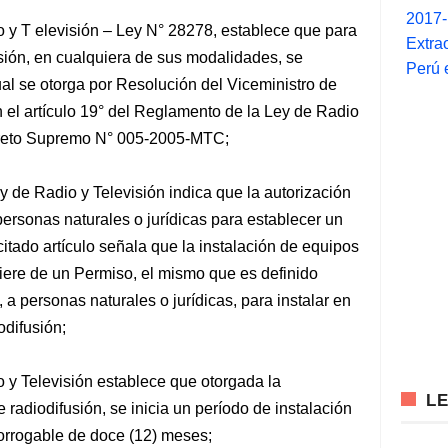
2017
 y T elevisión – Ley N° 28278, establece que para
Extra
usión, en cualquiera de sus modalidades, se
Perú 
ual se otorga por Resolución del Viceministro de
 el artículo 19° del Reglamento de la Ley de Radio
creto Supremo N° 005-2005-MTC;
y de Radio y Televisión indica que la autorización
personas naturales o jurídicas para establecer un
citado artículo señala que la instalación de equipos
iere de un Permiso, el mismo que es definido
 a personas naturales o jurídicas, para instalar en
odifusión;
o y Televisión establece que otorgada la
L
e radiodifusión, se inicia un período de instalación
orrogable de doce (12) meses;