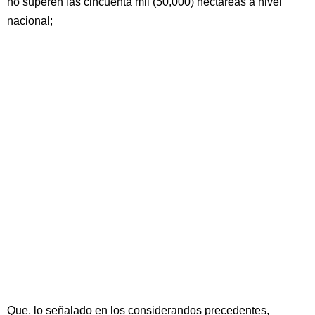
no superen las cincuenta mil (50,000) hectáreas a nivel
nacional;
Que, lo señalado en los considerandos precedentes,