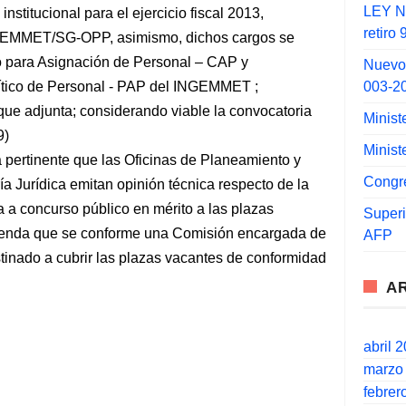
LEY N°
nstitucional para el ejercicio fiscal 2013,
retiro
NGEMMET/SG-OPP, asimismo, dichos cargos se
o para Asignación de Personal – CAP y
Nuevo
003-2
ítico de Personal - PAP del INGEMMET ;
que adjunta; considerando viable la convocatoria
Minist
9)
Minist
 pertinente que las Oficinas de Planeamiento y
Congr
a Jurídica emitan opinión técnica respecto de la
a a concurso público en mérito a las plazas
Super
enda que se conforme una Comisión encargada de
AFP
tinado a cubrir las plazas vacantes de conformidad
A
abril 
marzo
febrer