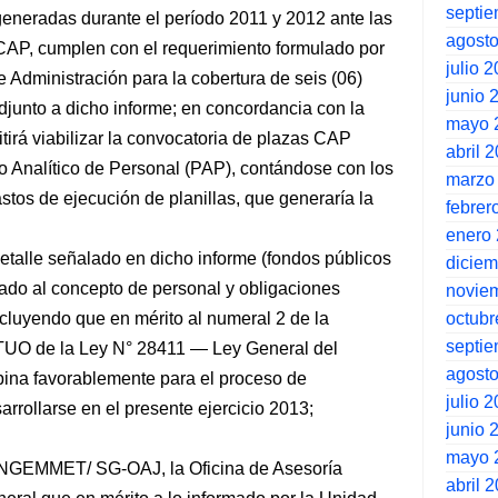
septi
eneradas durante el período 2011 y 2012 ante las
agost
CAP, cumplen con el requerimiento formulado por
julio 
e Administración para la cobertura de seis (06)
junio 
junto a dicho informe; en concordancia con la
mayo 
tirá viabilizar la convocatoria de plazas CAP
abril 
o Analítico de Personal (PAP), contándose con los
marzo
stos de ejecución de planillas, que generaría la
febrer
enero
talle señalado en dicho informe (fondos públicos
dicie
ado al concepto de personal y obligaciones
novie
octubr
ncluyendo que en mérito al numeral 2 de la
septi
 TUO de la Ley N° 28411 — Ley General del
agost
pina favorablemente para el proceso de
julio 
rrollarse en el presente ejercicio 2013;
junio 
mayo 
INGEMMET/ SG-OAJ, la Oficina de Asesoría
abril 