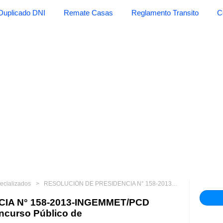
Duplicado DNI
Remate Casas
Reglamento Transito
C
ecializados
RESOLUCIÓN DE PRESIDENCIA N° 158-2013-INGEMMET/PCD Autorizan Convocatoria a Concurso Público de
IA N° 158-2013-INGEMMET/PCD
ncurso Público de