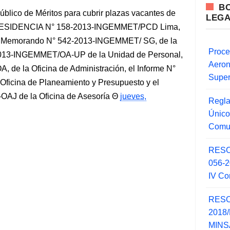
B
blico de Méritos para cubrir plazas vacantes de
LEG
ESIDENCIA N° 158-2013-INGEMMET/PCD Lima,
l Memorando N° 542-2013-INGEMMET/ SG, de la
Proce
-2013-INGEMMET/OA-UP de la Unidad de Personal,
Aero
de la Oficina de Administración, el Informe N°
Super
icina de Planeamiento y Presupuesto y el
AJ de la Oficina de Asesoría
jueves,
Regla
Único
Comu
RESO
056-
IV Co
RESO
2018/
MINSA