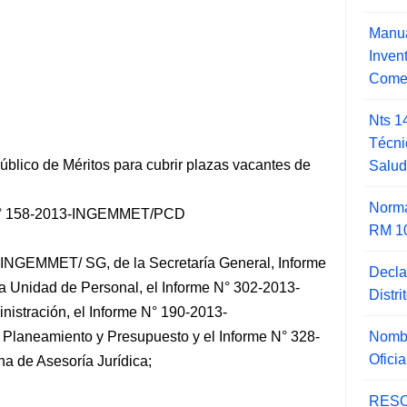
Manua
Inve
Comer
Nts 1
Técni
blico de Méritos para cubrir plazas vacantes de
Salu
Norma
 158-2013-INGEMMET/PCD
RM 1
NGEMMET/ SG, de la Secretaría General, Informe
Decla
nidad de Personal, el Informe N° 302-2013-
Distr
istración, el Informe N° 190-2013-
Nombr
laneamiento y Presupuesto y el Informe N° 328-
Ofici
a de Asesoría
Jurídica;
RESO