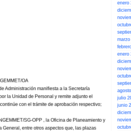
enero
dicie
novie
octubr
septi
marzo
febrer
enero
dicie
novie
octubr
-INGEMMET/OA
septi
de Administración manifiesta a la Secretaría
agost
or la Unidad de Personal y remite adjunto el
julio 
 continúe con el trámite de aprobación respectivo;
junio 
dicie
novie
INGEMMET/SG-OPP , la Oficina de Planeamiento y
octubr
a General, entre otros aspectos que, las plazas