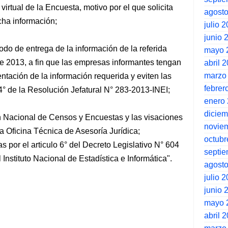
virtual de la Encuesta, motivo por el que solicita
agost
cha información;
julio 
junio 
iodo de entrega de la información de la referida
mayo 
e 2013, a fin que las empresas informantes tengan
abril 
marzo
ntación de la información requerida y eviten las
febrer
 4° de la Resolución Jefatural N° 283-2013-INEI;
enero
dicie
ón Nacional de Censos y Encuestas y las visaciones
novie
la Oficina Técnica de Asesoría Jurídica;
octubr
as por el articulo 6° del Decreto Legislativo N° 604
septi
nstituto Nacional de Estadística e Informática".
agost
julio 
junio 
mayo 
abril 