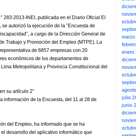
dicie
novie
 283-2013-INEI, publicada en el Diario Oficial El
octubr
 se autorizó la ejecución de la "Encuesta de
septi
capacidad", a cargo de la Dirección General de
marzo
 de Trabajo y Promoción del Empleo (MTPE). La
febrer
 representativa de 6857 empresas con 20
enero
tores económicos de los departamentos de
dicie
Lima Metropolitana y Provincia Constitucional del
novie
octubr
septi
agost
en su artículo 2°
julio 
 información de la Encuesta, del 11 al 28 de
junio 
dicie
novie
ión del Empleo, ha informado que se ha
octubr
l desarrollo del aplicativo informático que
septi