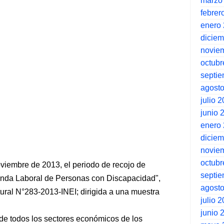
marzo
febrer
enero
dicie
novie
octubr
septi
agost
julio 
junio 
enero
dicie
novie
octubr
noviembre de 2013, el periodo de recojo de
septi
nda Laboral de Personas con Discapacidad",
agost
ural N°283-2013-INEI; dirigida a una muestra
julio 
junio 
de todos los sectores económicos de los