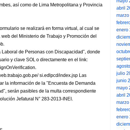
mayo 
mbes, así como de Lima Metropolitana y Provincia
abril 
marzo
febrer
formulario se realizará en forma virtual, al cual se
enero
 web del Ministerio de Trabajo y Promoción del
dicie
ob.
novie
octubr
a Laboral de Personas con Discapacidad", donde
septi
rio y clave SOL o directamente en el link:
agost
ignOnVerification.
julio 
eb.trabajo.gob.pe/ si.edlpcd/index.jsp Las
junio 
r la información de la "Encuesta de Demanda
mayo 
", serán pasibles de la multa correspondiente
abril 
solución Jefatural N° 283-2013-INEI.
marzo
febrer
enero
dicie