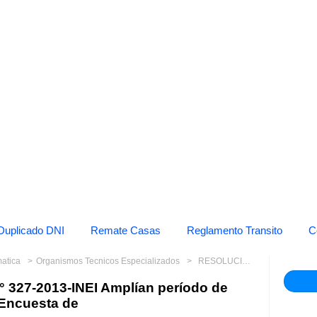
Duplicado DNI
Remate Casas
Reglamento Transito
C
rmatica
Organismos Tecnicos Especializados
RESOLUCIÓN JEFATURAL N° 327-2013-INEI Amplían período de recojo de información de la "Encuesta de
27-2013-INEI Amplían período de
"Encuesta de