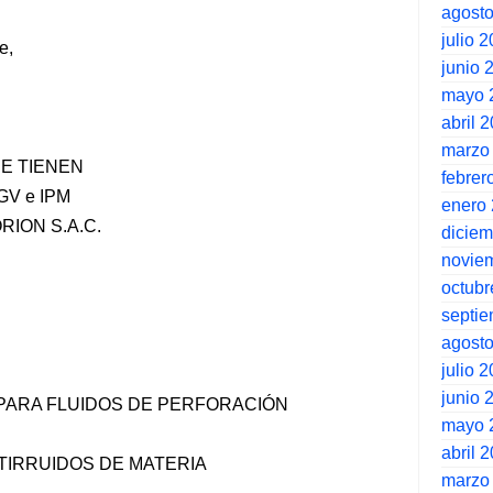
agost
julio 
e,
junio 
mayo 
abril 
marzo
UE TIENEN
febrer
V e IPM
enero
ION S.A.C.
dicie
novie
octubr
septi
agost
julio 
junio 
S PARA FLUIDOS DE PERFORACIÓN
mayo 
abril 
NTIRRUIDOS DE MATERIA
marzo