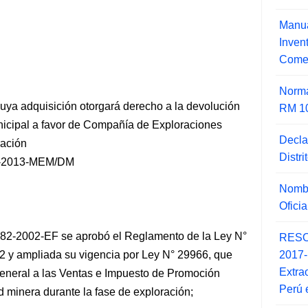
Manua
Inve
Comer
Norma
cuya adquisición otorgará derecho a la devolución
RM 1
icipal a favor de Compañía de Exploraciones
Decla
ración
Distr
-2013-MEM/DM
Nombr
Ofici
82-2002-EF se aprobó el Reglamento de la Ley N°
RESO
2017
2 y ampliada su vigencia por Ley N° 29966, que
Extra
eneral a las Ventas e Impuesto
de Promoción
Perú 
ad minera durante la fase de exploración;