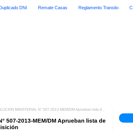
Duplicado DNI
Remate Casas
Reglamento Transito
C
ÓN MINISTERIAL N° 507-2013-MEM/DM Aprueban lista de bienes y servicios cuya adquisición
 507-2013-MEM/DM Aprueban lista de
isición