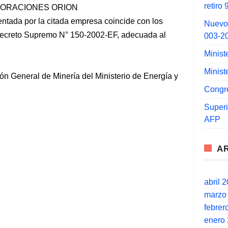
retiro
PLORACIONES ORION
entada por la citada empresa coincide con los
Nuevo
 Decreto Supremo N° 150-2002-EF, adecuada al
003-2
Minist
Minist
ión General de Minería del Ministerio de Energía y
Congr
Super
AFP
A
abril 
marzo
febrer
enero