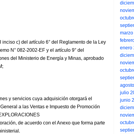
dicie
novie
octubr
septi
marzo
febrer
 inciso c) del artículo 6° del Reglamento de la Ley
enero
mo N° 082-2002-EF y el artículo 9° del
dicie
nes del Ministerio de Energía y Minas, aprobado
novie
M;
octubr
septi
agost
julio 
enes y servicios cuya adquisición otorgará el
junio 
 General a las Ventas e Impuesto de Promoción
dicie
DE EXPLORACIONES
novie
octubr
oración, de acuerdo con el Anexo que forma parte
septi
nisterial.