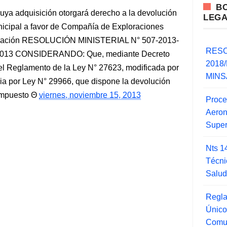
B
cuya adquisición otorgará derecho a la devolución
LEG
icipal a favor de Compañía de Exploraciones
ploración RESOLUCIÓN MINISTERIAL N° 507-2013-
RESO
2013 CONSIDERANDO: Que, mediante Decreto
2018/
l Reglamento de la Ley N° 27623, modificada por
MINSA
ia por Ley N° 29966, que dispone la devolución
Impuesto
viernes, noviembre 15, 2013
Proce
Aero
Super
Nts 1
Técni
Salu
Regla
Único
Comu