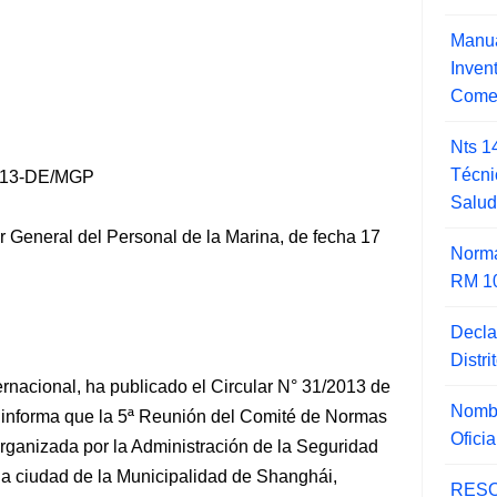
Manua
Inve
Comer
Nts 1
Técni
13-DE/MGP
Salu
or General del Personal de la Marina, de fecha 17
Norma
RM 1
Decla
Distr
ernacional, ha publicado el Circular N° 31/2013 de
Nombr
 informa que la 5ª Reunión del Comité de Normas
Ofici
organizada por la Administración de la Seguridad
la ciudad de la Municipalidad
de Shanghái,
RESO