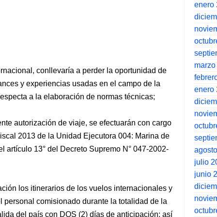
enero
dicie
novie
octubr
septi
marzo
ernacional, conllevaría a perder la oportunidad de
febrer
ances y experiencias usadas en el campo de la
enero
 respecta a la elaboración de normas técnicas;
dicie
novie
nte autorización de viaje, se efectuarán con cargo
octubr
Fiscal 2013 de la Unidad Ejecutora 004: Marina de
septi
el artículo 13° del Decreto Supremo N° 047-2002-
agost
julio 
junio 
dicie
ión los itinerarios de los vuelos internacionales y
novie
del personal comisionado durante la totalidad de la
octubr
alida del país con DOS (2) días de anticipación; así