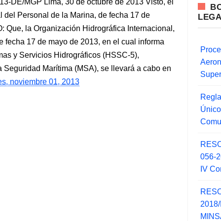
E/MGP Lima, 30 de octubre de 2013 Visto, el
B
l del Personal de la Marina, de fecha 17 de
LEG
ue, la Organización Hidrográfica Internacional,
e fecha 17 de mayo de 2013, en el cual informa
Proce
as y Servicios Hidrográficos (HSSC-5),
Aero
a Seguridad Marítima (MSA), se llevará a cabo en
Super
es, noviembre 01, 2013
Regla
Único
Comu
RESO
056-
IV Co
RESO
2018/
MINSA