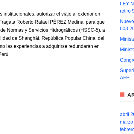
LEY N°
retiro
institucionales, autorizar el viaje al exterior en
Nuevo
 Fragata Roberto Rafael PÉREZ Medina, para que
003-2
é de Normas y Servicios Hidrográficos (HSSC-5), a
palidad de Shanghái, República Popular China, del
Minist
to las experiencias a adquirirse redundarán en
Minist
Perú;
Congr
Super
AFP
A
abril 
marzo
febrer