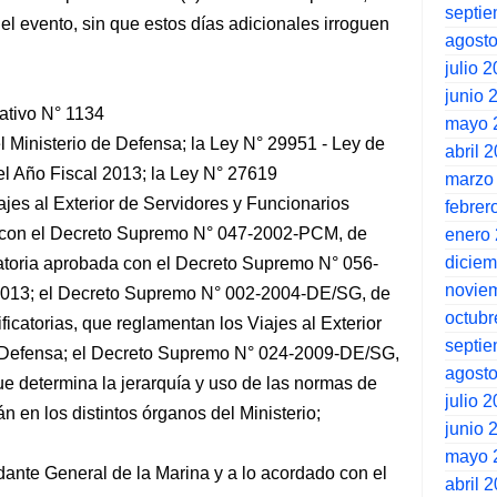
septi
l evento, sin que estos días adicionales irroguen
agost
julio 
junio 
ativo N° 1134
mayo 
 Ministerio de Defensa; la Ley N° 29951 - Ley de
abril 
el Año Fiscal 2013; la Ley N° 27619
marzo
ajes al Exterior de Servidores y Funcionarios
febrer
 con el Decreto Supremo N° 047-2002-PCM, de
enero
dicie
catoria aprobada con el Decreto Supremo N° 056-
novie
013; el Decreto Supremo N° 002-2004-DE/SG, de
octubr
icatorias, que reglamentan los Viajes al Exterior
septi
tor Defensa; el Decreto Supremo N° 024-2009-DE/SG,
agost
e determina la jerarquía y uso de las normas de
julio 
án en los distintos órganos del Ministerio;
junio 
mayo 
ante General de la Marina y a lo acordado con el
abril 