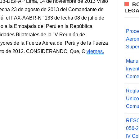
DE/FAP Lima, 14 de noviembre de 2013 Visto
B
fecha 23 de agosto de 2013 del Comandante de
LEG
rú, el FAX-AABR-N° 133 de fecha 08 de julio de
o a la Embajada del Perú en la República
Proce
vidades Bilaterales de la "V Reunión de
Aero
ores de la Fuerza Aérea del Perú y de la Fuerza
Super
gosto de 2012. CONSIDERANDO: Que,
viernes,
Manua
Inve
Comer
Regla
Único
Comu
RESO
056-
IV Co