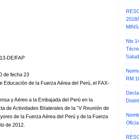
RESO
2018/
MINSA
Nts 1
Técni
Salu
13-DE/FAP
Norma
0 de fecha 23
RM 1
 Educación de la Fuerza Aérea del Perú, el FAX-
Decla
ensa y Aéreo a la Embajada del Perú en la
Distr
cta de Actividades Bilaterales de la "V Reunión de
Nombr
ores de la Fuerza Aérea del Perú y de la Fuerza
Ofici
to de 2012.
RESO