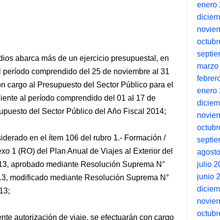
enero
dicie
novie
octubr
septi
dios abarca más de un ejercicio presupuestal, en
marzo
al período comprendido del 25 de noviembre al 31
febrer
n cargo al Presupuesto del Sector Público para el
enero
iente al período comprendido del 01 al 17 de
dicie
upuesto del Sector Público del Año Fiscal 2014;
novie
octubr
iderado en el ítem 106 del rubro 1.- Formación /
septi
exo 1 (RO) del Plan Anual de Viajes al Exterior del
agost
julio 
013, aprobado mediante Resolución Suprema N°
junio 
13, modificado mediante Resolución Suprema N°
dicie
13;
novie
octubr
nte autorización de viaje, se efectuarán con cargo