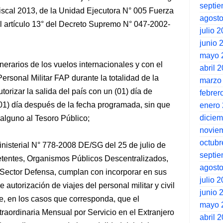
septi
Fiscal 2013, de la Unidad Ejecutora N° 005 Fuerza
agost
l artículo 13° del Decreto Supremo N° 047-2002-
julio 
junio 
mayo 
nerarios de los vuelos internacionales y con el
abril 
Personal Militar FAP durante la totalidad de la
marzo
utorizar la salida del país con un (01) día de
febrer
(01) día después de la fecha programada, sin que
enero
dicie
 alguno al Tesoro Público;
novie
octubr
Ministerial N° 778-2008 DE/SG del 25 de julio de
septi
tentes, Organismos Públicos Descentralizados,
agost
Sector Defensa, cumplan con incorporar en sus
julio 
utorización de viajes del personal militar y civil
junio 
se, en los casos que corresponda, que el
mayo 
aordinaria Mensual por Servicio en el Extranjero
abril 