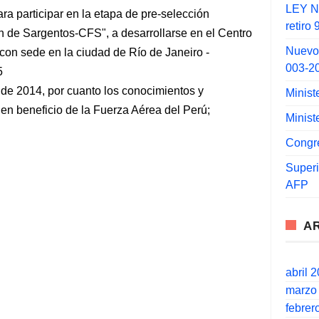
LEY N°
ara participar en la etapa de pre-selección
retiro
n de Sargentos-CFS", a desarrollarse en el Centro
Nuevo
con sede en la ciudad de Río de Janeiro -
003-2
5
de 2014, por cuanto los conocimientos y
Minist
en beneficio de la Fuerza Aérea del Perú;
Minist
Congr
Super
AFP
A
abril 
marzo
febrer