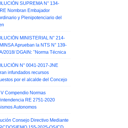
LUCIÓN SUPREMA N° 134-
-RE Nombran Embajador
ordinario y Plenipotenciario del
en
LUCIÓN MINISTERIAL N° 214-
MINSA Aprueban la NTS N° 139-
/2018/ DGAIN: "Norma Técnica
LUCIÓN N° 0041-2017-JNE
ran infundados recursos
puestos por el alcalde del Concejo
o V Compendio Normas
intendencia RE 2751-2020
nismos Autonomos
ución Consejo Directivo Mediante
 RCDOSIEMO 155-2025-OS/CD