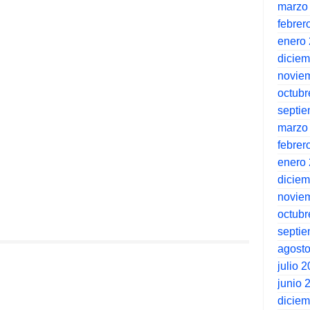
marzo
febrer
enero
dicie
novie
octubr
septi
marzo
febrer
enero
dicie
novie
octubr
septi
agost
julio 
junio 
dicie