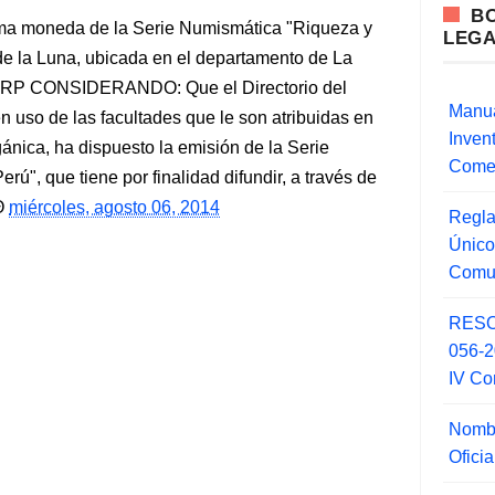
B
ima moneda de la Serie Numismática "Riqueza y
LEG
 de la Luna, ubicada en el departamento de La
RP CONSIDERANDO: Que el Directorio del
Manua
 uso de las facultades que le son atribuidas en
Inve
gánica, ha dispuesto la emisión de la Serie
Comer
ú", que tiene por finalidad difundir, a través de
miércoles, agosto 06, 2014
Regla
Único
Comu
RESO
056-
IV Co
Nombr
Ofici