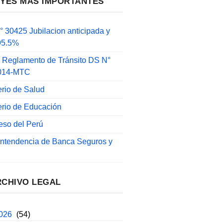
EYES MÁS IMPORTANTES
 30425 Jubilacion anticipada y
 95.5%
 Reglamento de Tránsito DS N°
014-MTC
erio de Salud
erio de Educación
eso del Perú
intendencia de Banca Seguros y
RCHIVO LEGAL
2026
(54)