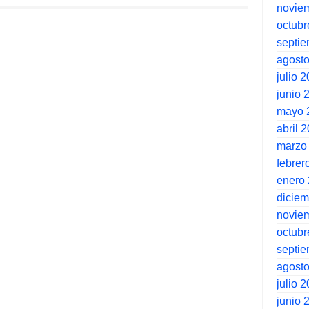
novie
octubr
septi
agost
julio 
junio 
mayo 
abril 
marzo
febrer
enero
dicie
novie
octubr
septi
agost
julio 
junio 