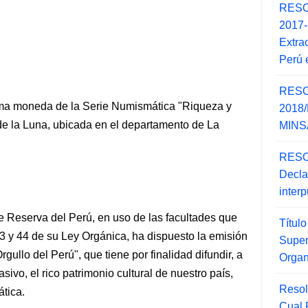
RESO
2017
Extra
Perú 
RESO
ima moneda de la Serie Numismática "Riqueza y
2018/
 de la Luna, ubicada en el departamento de La
MINSA
RESO
Decla
inter
e Reserva del Perú, en uso de las facultades que
Títul
 43 y 44 de su Ley Orgánica, ha dispuesto la emisión
Super
ullo del Perú", que tiene por finalidad difundir, a
Orga
sivo, el
rico patrimonio cultural de nuestro país,
Resol
ática.
Cual