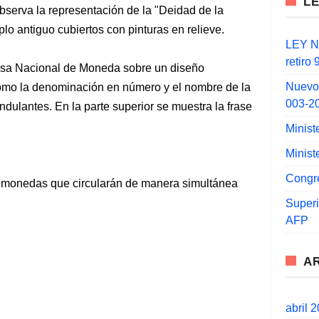
L
 observa la representación de la "Deidad de la
lo antiguo cubiertos con pinturas en relieve.
LEY N°
retiro
asa Nacional de Moneda sobre un diseño
Nuevo
 como la denominación en número y el nombre de la
003-2
dulantes. En la parte superior se muestra la frase
Minist
Minist
Congr
tas monedas que circularán de manera simultánea
.
Super
AFP
A
abril 