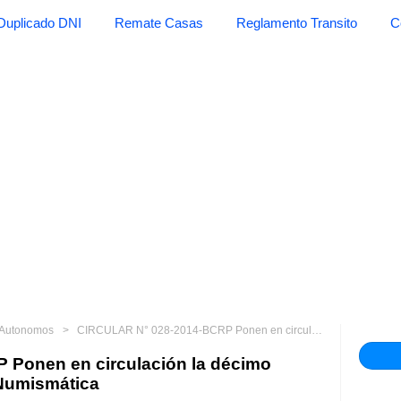
Duplicado DNI
Remate Casas
Reglamento Transito
C
 Autonomos
CIRCULAR N° 028-2014-BCRP Ponen en circulación la décimo séptima moneda de la Serie Numismática
Ponen en circulación la décimo
 Numismática