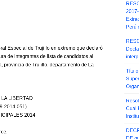
RESO
2017
Extra
Perú 
RESO
al Especial de Trujillo en extremo que declaró
Decla
ra de integrantes de lista de candidatos al
inter
, provincia de Trujillo, departamento de La
Títul
Super
Orga
 LA LIBERTAD
Resol
-2014-051)
Cual
CIPALES 2014
Insti
DECR
rce.
DE qu