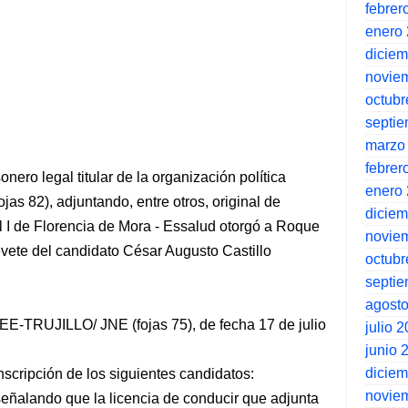
febrer
enero
dicie
novie
octubr
septi
marzo
febrer
nero legal titular de la organización política
enero
jas 82), adjuntando, entre otros, original de
dicie
l I de Florencia de Mora - Essalud otorgó a Roque
novie
evete del candidato César Augusto Castillo
octubr
septi
agost
E-TRUJILLO/ JNE (fojas 75), de fecha 17 de julio
julio 
junio 
dicie
nscripción de los siguientes candidatos:
novie
señalando que la licencia de conducir que adjunta