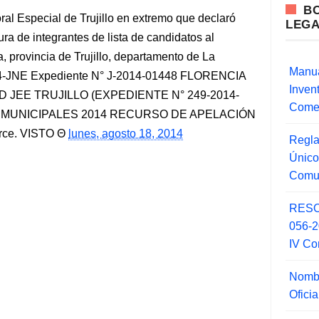
B
al Especial de Trujillo en extremo que declaró
LEG
ra de integrantes de lista de candidatos al
, provincia de Trujillo, departamento de La
Manua
4-JNE Expediente N° J-2014-01448 FLORENCIA
Inve
D JEE TRUJILLO (EXPEDIENTE N° 249-2014-
Comer
 MUNICIPALES 2014 RECURSO DE APELACIÓN
orce. VISTO
lunes, agosto 18, 2014
Regla
Único
Comu
RESO
056-
IV Co
Nombr
Ofici