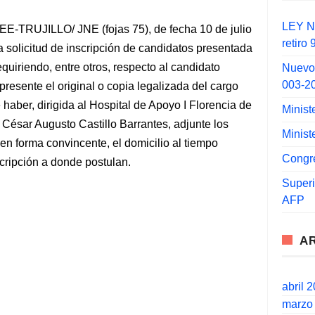
LEY N°
E-TRUJILLO/ JNE (fojas 75), de fecha 10 de julio
retiro
a solicitud de inscripción de candidatos presentada
requiriendo, entre otros, respecto al candidato
Nuevo
003-2
esente el original o copia legalizada del cargo
e haber, dirigida al Hospital de Apoyo I Florencia de
Minist
 César Augusto Castillo Barrantes, adjunte los
Minist
n forma convincente, el domicilio al tiempo
Congr
cripción a donde postulan.
Super
AFP
A
abril 
marzo