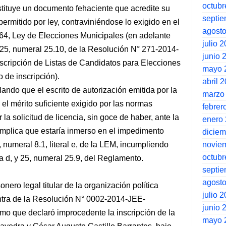
octubr
stituye un documento fehaciente que acredite su
septi
e permitido por ley, contraviniéndose lo exigido en el
agost
864, Ley de Elecciones Municipales (en adelante
julio 
, y 25, numeral 25.10, de la Resolución N° 271-2014-
junio 
scripción de Listas de Candidatos para Elecciones
mayo 
 de inscripción).
abril 
ndo que el escrito de autorización emitida por la
marzo
el mérito suficiente exigido por las normas
febrer
la solicitud de licencia, sin goce de haber, ante la
enero
implica que estaría inmerso en el impedimento
dicie
novie
, numeral 8.1, literal e, de la LEM, incumpliendo
octubr
era d, y 25, numeral 25.9, del Reglamento.
septi
agost
nero legal titular de la organización política
julio 
ntra de la Resolución N° 0002-2014-JEE-
junio 
mo que declaró improcedente la inscripción de la
mayo 