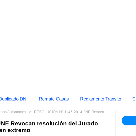
Duplicado DNI
Remate Casas
Reglamento Transito
C
anos Autonomos
RESOLUCIÓN N° 1145-2014-JNE Revocan resolución del Jurado Electoral Especial de Trujillo en extremo
NE Revocan resolución del Jurado
o en extremo