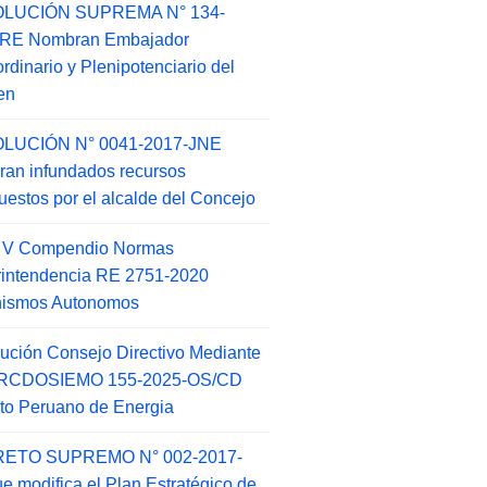
LUCIÓN SUPREMA N° 134-
-RE Nombran Embajador
ordinario y Plenipotenciario del
en
LUCIÓN N° 0041-2017-JNE
ran infundados recursos
puestos por el alcalde del Concejo
o V Compendio Normas
intendencia RE 2751-2020
nismos Autonomos
ución Consejo Directivo Mediante
 RCDOSIEMO 155-2025-OS/CD
tuto Peruano de Energia
ETO SUPREMO N° 002-2017-
e modifica el Plan Estratégico de