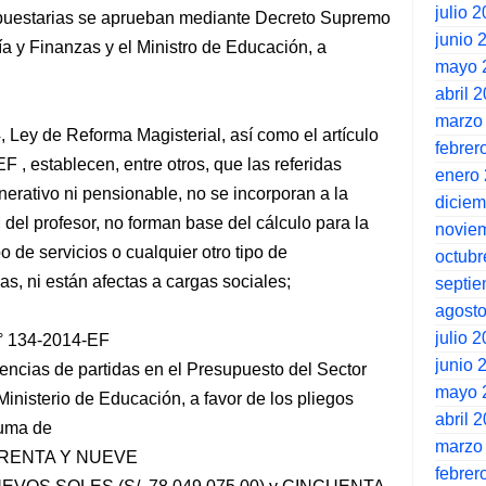
julio 
upuestarias se aprueban mediante Decreto Supremo
junio 
a y Finanzas y el Ministro de Educación, a
mayo 
abril 
marzo
, Ley de Reforma Magisterial, así como el artículo
febrer
, establecen, entre otros, que las referidas
enero
erativo ni pensionable, no se incorporan a la
dicie
el profesor, no forman base del cálculo para la
novie
de servicios o cualquier otro tipo de
octubr
s, ni están afectas a cargas sociales;
septi
agost
julio 
° 134-2014-EF
junio 
encias de partidas en el Presupuesto del Sector
mayo 
Ministerio de Educación, a favor de los pliegos
abril 
suma de
marzo
RENTA Y NUEVE
febrer