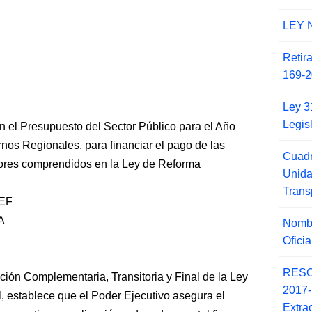
LEY 
Retir
169-2
Ley 3
Legis
n el Presupuesto del Sector Público para el Año
nos Regionales, para financiar el pago de las
Cuadr
sores comprendidos en la Ley de Reforma
Unid
Trans
EF
A
Nombr
Ofici
RESO
ición Complementaria, Transitoria y Final de la Ley
2017
, establece que el Poder Ejecutivo asegura el
Extra