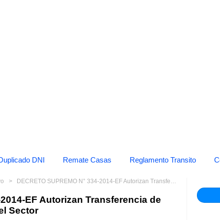
Duplicado DNI
Remate Casas
Reglamento Transito
C
vo
DECRETO SUPREMO N° 334-2014-EF Autorizan Transferencia de Partidas en el Presupuesto del Sector
14-EF Autorizan Transferencia de
el Sector