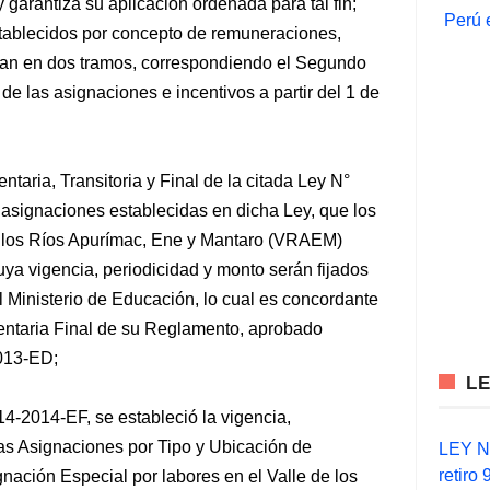
garantiza su aplicación ordenada para tal fin;
Perú 
tablecidos por concepto de remuneraciones,
izan en dos tramos, correspondiendo el Segundo
e las asignaciones e incentivos a partir del 1 de
aria, Transitoria y Final de la citada Ley N°
 asignaciones establecidas en dicha Ley, que los
de los Ríos Apurímac, Ene y Mantaro (VRAEM)
uya vigencia, periodicidad y monto serán fijados
l Ministerio de Educación, lo cual es concordante
ntaria Final de su Reglamento, aprobado
013-ED;
L
-2014-EF, se estableció la vigencia,
 las Asignaciones por Tipo y Ubicación de
LEY N°
retiro
gnación Especial por labores en el Valle de los