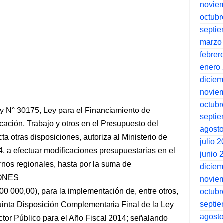
novie
octubr
septi
marzo
febrer
enero
dicie
novie
octubr
 Ley N° 30175, Ley para el Financiamiento de
septi
ación, Trabajo y otros en el Presupuesto del
agost
ta otras disposiciones, autoriza al Ministerio de
julio 
, a efectuar modificaciones presupuestarias en el
junio 
iernos regionales, hasta por la suma de
dicie
ONES
novie
000,00), para la implementación de, entre otros,
octubr
septi
inta Disposición Complementaria Final de la Ley
agost
tor Público para el Año Fiscal 2014; señalando