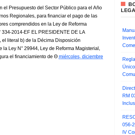
B
n el Presupuesto del Sector Público para el Año
LEG
nos Regionales, para financiar el pago de las
sores comprendidos en la Ley de Reforma
Manua
 334-2014-EF EL PRESIDENTE DE LA
Inve
iteral b) de la Décima Disposición
Comer
e la Ley N° 29944, Ley de Reforma Magisterial,
gura el financiamiento de
miércoles, diciembre
Regla
Único
Comu
Direc
RM 03
Inclu
RESO
056-
IV Co